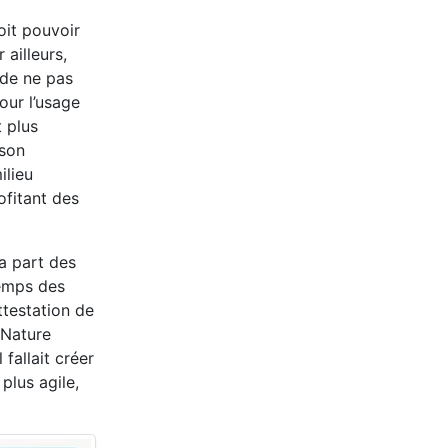
oit pouvoir
 ailleurs,
de ne pas
our l’usage
t plus
 son
ilieu
ofitant des
a part des
temps des
ttestation de
 Nature
fallait créer
plus agile,