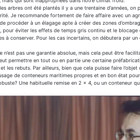
, mais qui sont inappropriées dans notre climat froid.
es arbres ont été plantés il y a une trentaine d’années, on 
rité. Je recommande fortement de faire affaire avec un a
fin de procéder à un élagage apte à créer des zones d’ombra
e, pour éviter les effets de temps gris continu et le blocage
res à conserver. Pour les cas incertains, on débutera par un
 n’est pas une garantie absolue, mais cela peut être facilit
ut permettre en tout ou en partie une certaine préfabricat
et les rebuts. Par ailleurs, bien que cela puisse faire l’objet 
l’usage de conteneurs maritimes propres et en bon état pour
robuste? Une habituelle remise en 2 x 4, ou un conteneur qu