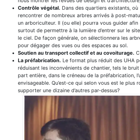
nous montrer les revues de design et d’architecture
Contrôle végétal.
Dans des quartiers existants, où l
rencontrer de nombreux arbres arrivés à post-matu
un arboriculteur. Il (ou elle) pourra vous guider a
surtout de permettre à la lumière d’entrer sur le sit
le ciel. De façon générale, on sélectionnera les arb
pour dégager des vues ou des espaces au sol.
Soutien au transport collectif et au covoiturage.
Ce
La préfabrication.
Le format plus réduit des UHA pe
réduisant les inconvénients de chantier, tels le bruit 
part entière, dans le créneau de la préfabrication, 
envisageable. Qu’est-ce qui selon vous est le plus 
supporter une dizaine d’autres par-dessus?