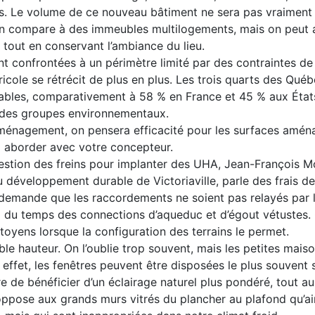
s. Le volume de ce nouveau bâtiment ne sera pas vraiment 
i on compare à des immeubles multilogements, mais on peut
tout en conservant l’ambiance du lieu.
ent confrontées à un périmètre limité par des contraintes de t
cole se rétrécit de plus en plus. Les trois quarts des Québ
ivables, comparativement à 58 % en France et 45 % aux État
 des groupes environnementaux.
ménagement, on pensera efficacité pour les surfaces amén
 à aborder avec votre concepteur.
estion des freins pour implanter des UHA, Jean-François Mo
du développement durable de Victoriaville, parle des frais de
 demande que les raccordements ne soient pas relayés par 
il du temps des connections d’aqueduc et d’égout vétustes.
yens lorsque la configuration des terrains le permet.
ible hauteur. On l’oublie trop souvent, mais les petites mai
 effet, les fenêtres peuvent être disposées le plus souvent 
e de bénéficier d’un éclairage naturel plus pondéré, tout a
s’oppose aux grands murs vitrés du plancher au plafond qu’a