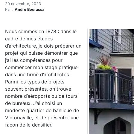
Où en sommes-nous aujour
Accueil
20 novembre, 2023
Par :
André Bourassa
Articles
Construction verte
Enveloppe du bâtiment
Nous sommes en 1978 : dans le
Où en sommes-nous aujourd’hui?
cadre de mes études
d’architecture, je dois préparer un
projet qui puisse démontrer que
j’ai les compétences pour
commencer mon stage pratique
dans une firme d’architectes.
Parmi les types de projets
souvent présentés, on trouve
nombre d’aéroports ou de tours
de bureaux. J’ai choisi un
modeste quartier de banlieue de
Victoriaville, et de présenter une
façon de le densifier.