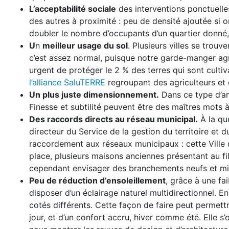
L’acceptabilité sociale
des interventions ponctuelle
des autres à proximité : peu de densité ajoutée s
doubler le nombre d’occupants d’un quartier donné, 
U
n
meilleur usage du sol
. Plusieurs villes se trouv
c’est assez normal, puisque notre garde-manger agri
urgent de protéger le 2 % des terres qui sont cult
l’alliance SaluTERRE
regroupant des agriculteurs et
Un plus juste dimensionnement.
Dans ce type d’a
Finesse et subtilité peuvent être des maîtres mots
Des raccords directs au réseau municipal.
À la qu
directeur du Service de la gestion du territoire et 
raccordement aux réseaux municipaux : cette Ville
place, plusieurs maisons anciennes présentant au f
cependant envisager des branchements neufs et mito
Peu de réduction d’ensoleillement
, grâce à une fa
disposer d’un éclairage naturel multidirectionnel. En
cotés différents. Cette façon de faire peut permettr
jour, et d’un confort accru, hiver comme été. Elle 