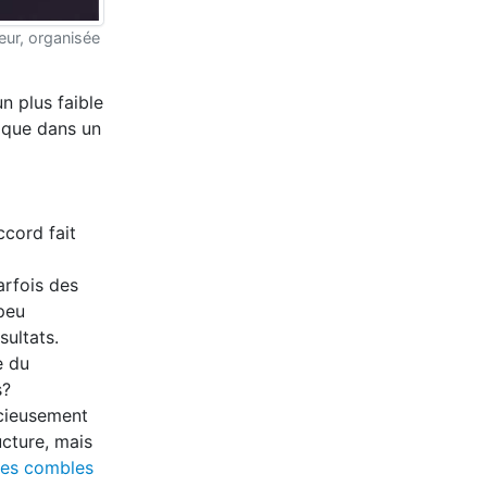
ieur, organisée
n plus faible
 que dans un
ccord fait
arfois des
 peu
ultats.
e du
s?
cieusement
ucture, mais
les combles