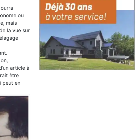
pourra
gronome ou
ge, mais
 de la vue sur
 élagage
ant.
ion,
d’un article à
rait être
i peut en