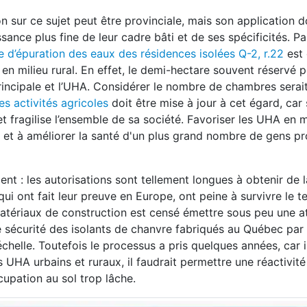
 sur ce sujet peut être provinciale, mais son application d
ance plus fine de leur cadre bâti et de ses spécificités. Par
e d’épuration des eaux des résidences isolées Q-2, r.22
est 
en milieu rural. En effet, le demi-hectare souvent réservé p
principale et l’UHA. Considérer le nombre de chambres serai
des activités agricoles
doit être mise à jour à cet égard, car
l et fragilise l’ensemble de sa société. Favoriser les UHA en m
tés et à améliorer la santé d'un plus grand nombre de gens pr
t : les autorisations sont tellement longues à obtenir de l
ui ont fait leur preuve en Europe, ont peine à survivre le 
atériaux de construction est censé émettre sous peu une a
 sécurité des isolants de chanvre fabriqués au Québec par
chelle. Toutefois le processus a pris quelques années, car il 
UHA urbains et ruraux, il faudrait permettre une réactivité 
cupation au sol trop lâche.