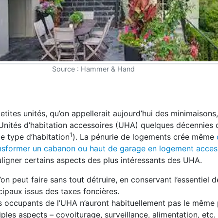
Source : Hammer & Hand
etites unités, qu’on appellerait aujourd’hui des minimaisons,
s Unités d’habitation accessoires (UHA) quelques décennies 
1
e type d’habitation
). La pénurie de logements crée même
ransformer un cabanon ou haut de garage en logement acces
souligner certains aspects des plus intéressants des UHA.
n peut faire sans tout détruire, en conservant l’essentiel d
cipaux issus des taxes foncières.
 Les occupants de l’UHA n’auront habituellement pas le même p
iples aspects – covoiturage, surveillance, alimentation, etc.