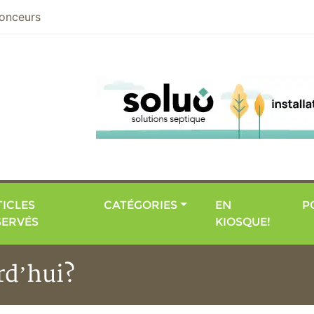
nier
onceurs
ICLES
CATÉGORIES
EN
P
SERVÉS
KIOSQUE!
d’hui?