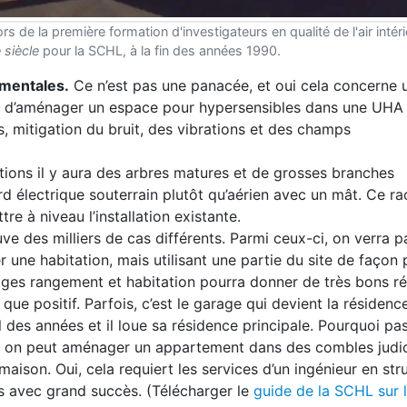
 de la première formation d'investigateurs en qualité de l'air intér
 siècle
pour la SCHL, à la fin des années 1990.
ementales.
Ce n’est pas une panacée, et oui cela concerne u
cile d’aménager un espace pour hypersensibles dans une UHA
, mitigation du bruit, des vibrations et des champs
tions il y aura des arbres matures et de grosses branches
ord électrique souterrain plutôt qu’aérien avec un mât. Ce ra
re à niveau l’installation existante.
ve des milliers de cas différents. Parmi ceux-ci, on verra p
 une habitation, mais utilisant une partie du site de façon
ges rangement et habitation pourra donner de très bons rés
que positif. Parfois, c’est le garage qui devient la résidenc
l des années et il loue sa résidence principale. Pourquoi pa
, on peut aménager un appartement dans des combles judi
maison. Oui, cela requiert les services d’un ingénieur en str
ses avec grand succès. (Télécharger le
guide de la SCHL sur 