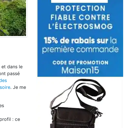
 et dans le
ont passé
des
soire
. Je me
es
rofil : ce