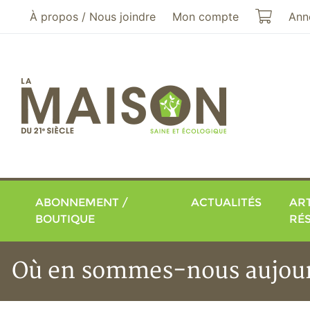
Aller au menu principal
Aller au contenu principal
Mon pa
À propos / Nous joindre
Mon compte
Ann
ABONNEMENT /
ACTUALITÉS
ART
BOUTIQUE
RÉ
Où en sommes-nous aujour