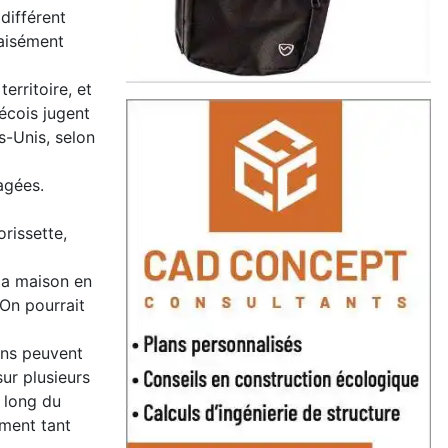
différent
 aisément
erritoire, et
écois jugent
s-Unis, selon
agées.
rissette,
la maison en
 On pourrait
sons peuvent
sur plusieurs
u long du
iment tant