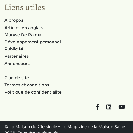
Liens utiles
À propos
Articles en anglais
Maryse De Palma
Développement personnel
Publicité
Partenaires
Annonceurs
Plan de site
Termes et conditions
Politique de confidentialité
Facebook
LinkedIn
You
© La Maison du 21e siècle - Le Magazine de la Maison Saine
2026. Tous droits réservés.