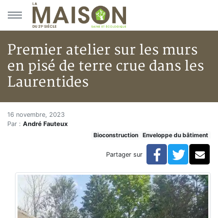
Aller au menu principal
Aller au contenu principal
Premier atelier sur les murs
en pisé de terre crue dans les
Laurentides
Premier atelier sur les murs en
Accueil
16 novembre, 2023
Par :
André Fauteux
Articles
Bioconstruction
Enveloppe du bâtiment
Bioconstruction
Premier atelier sur les murs en pisé de terre crue dan
Facebook
Twitte
Co
Partager sur