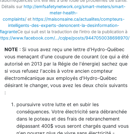
radiofréquences ont été liés à une foule de problèmes de santé.
Détails sur
http://emfsafetynetwork.org/smart-meters/smart-
meter-health-
complaints/
et
https://maisonsaine.ca/actualites/compteurs-
intelligents-des-experts-denoncent-la-desinformation-
flagrante
Ce qui suit est la traduction de l'intro de la publication à
ttps://www.facebook.com/.../cqlpe/posts/9447050038698970/
NOTE
: Si vous avez reçu une lettre d'Hydro-Québec
vous menaçant d'une coupure de courant (ce qui a été
autorisé en 2013 par la Régie de l'énergie) sachez que
si vous refusez l'accès à votre ancien compteur
électromécanique aux employés d'Hydro-Québec
désirant le changer, vous avez les deux choix suivants
:
poursuivre votre lutte et en subir les
conséquences. Votre électricité sera débranchée
dans le poteau et des frais de rebranchement
dépassant 400$ vous seront chargés quand vous
n'en pourrez plus de vivre sans électricité -