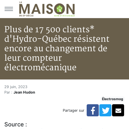
Aller au menu principal
Aller au contenu principal
Plus de 17 500 clients*
d'Hydro-Québec résistent
encore au changement de
leur compteur
électromécanique
Plus de 17 500 clients* d'Hyd
Accueil
29 juin, 2023
Par :
Jean Hudon
Articles
Électrosmog
Actualités
Plus de 17 500 clients* d'Hydro-Québec résistent e
Facebook
Twitte
Co
Partager sur
Source :