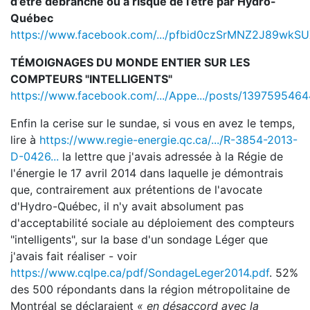
d’être débranché ou à risque de l’être par Hydro-
Québec
https://www.facebook.com/.../pfbid0czSrMNZ2J89wkSUX
TÉMOIGNAGES DU MONDE ENTIER SUR LES
COMPTEURS "INTELLIGENTS"
https://www.facebook.com/.../Appe.../posts/139759546
Enfin la cerise sur le sundae, si vous en avez le temps,
lire à
https://www.regie-energie.qc.ca/.../R-3854-2013-
D-0426...
la lettre que j'avais adressée à la Régie de
l'énergie le 17 avril 2014 dans laquelle je démontrais
que, contrairement aux prétentions de l'avocate
d'Hydro-Québec, il n'y avait absolument pas
d'acceptabilité sociale au déploiement des compteurs
"intelligents", sur la base d'un sondage Léger que
j'avais fait réaliser - voir
https://www.cqlpe.ca/pdf/SondageLeger2014.pdf
. 52%
des 500 répondants dans la région métropolitaine de
Montréal se déclaraient
« en désaccord avec la