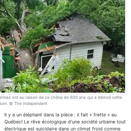
ennes ont eu raison de ce chêne de 600 ans qui a démoli cette
son. © The Independent
Il y a un éléphant dans la pièce : il fait « frette » au
Québec! Le rêve écologique d'une société urbaine tout
électrique est suicidaire dans un climat froid comme