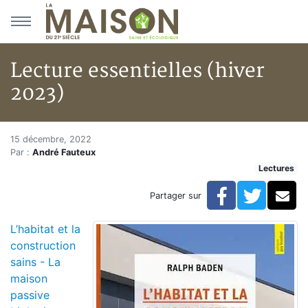
Aller au menu principal
Aller au contenu principal
Lecture essentielles (hiver
2023)
Lecture essentielles (hiver 202
Accueil
15 décembre, 2022
Par :
André Fauteux
Articles
Lectures
Lectures
Développement personnel
Facebook
Twitte
Co
Partager sur
Lecture essentielles (hiver 2023)
L’habitat et la
construction
sains - La
maison
passive