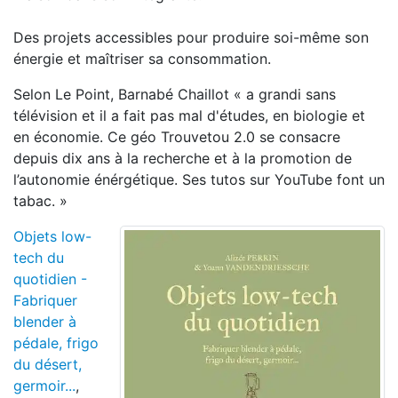
Des projets accessibles pour produire soi-même son
énergie et maîtriser sa consommation.
Selon Le Point, Barnabé Chaillot « a grandi sans
télévision et il a fait pas mal d'études, en biologie et
en économie. Ce géo Trouvetou 2.0 se consacre
depuis dix ans à la recherche et à la promotion de
l’autonomie énérgétique. Ses tutos sur YouTube font un
tabac. »
Objets low-
tech du
quotidien -
Fabriquer
blender à
pédale, frigo
du désert,
germoir...
,