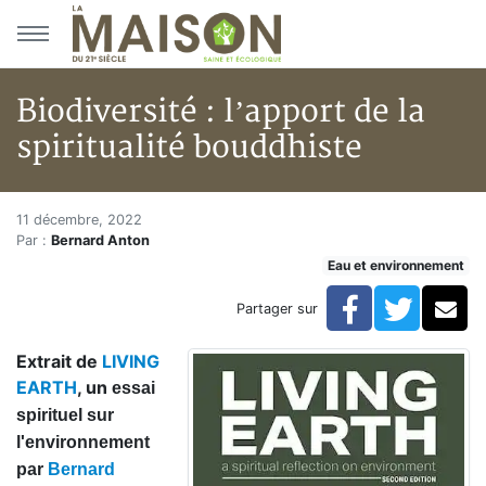
Aller au menu principal
Aller au contenu principal
Biodiversité : l’apport de la
spiritualité bouddhiste
Biodiversité : l’apport de la sp
Accueil
11 décembre, 2022
Par :
Bernard Anton
Articles
Eau et environnement
Eau et environnement
Eau et environnement
Facebook
Twitte
Co
Partager sur
Biodiversité : l’apport de la spiritualité bouddhiste
Extrait de
LIVING
EARTH
, un
essai
spirituel sur
l'environnement
par
Bernard