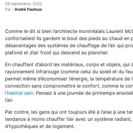
Chauffage radiant : en a-t
Accueil
29 septembre, 2022
Par :
André Fauteux
Articles
Chauffage radiant
Chauffage radiant : en a-t-on vraiment besoin? (réser
Comme le dit si bien l’architecte montréalais Laurent Mc
confortables! Ils gardent le bout des pieds au chaud en plu
désavantages des systèmes de chauffage de l’air qui pro
plafond et d’air froid qui descend au plancher.
En chauffant d’abord les matériaux, corps et objets, qui à 
rayonnement infrarouge (comme celui du soleil et du feu) 
permet même d’économiser l’énergie, la température de l
convection sans compromettre le confort, comme le conf
l’habitat sain
. Pensez à une journée de printemps ensoleil
l’air.
Par contre, les gens qui ont toujours été à l’aise à une
tendance à moins chauffer l’air avec un système radiant
d’hypothèques et de logement.