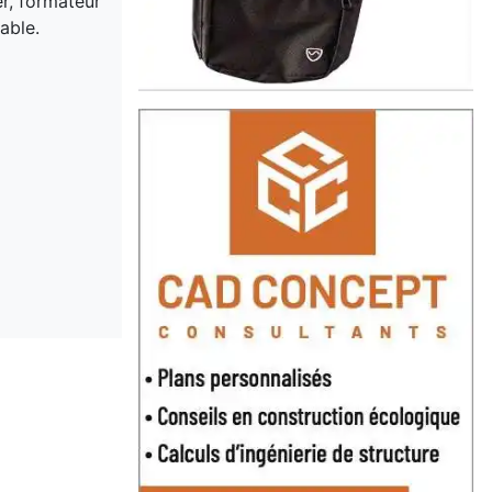
er, formateur
able.