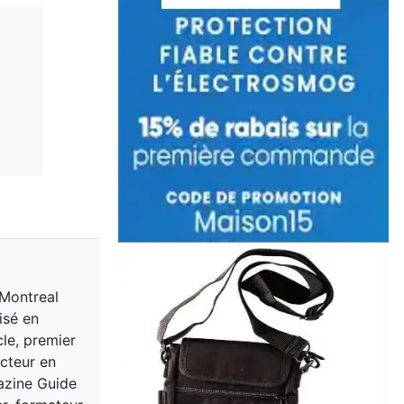
 Montreal
isé en
cle, premier
acteur en
gazine Guide