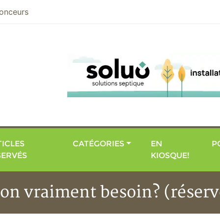
nier
onceurs
ICLES
CATÉGORIES
EN
P
SERVÉS
KIOSQUE!
-on vraiment besoin? (réserv