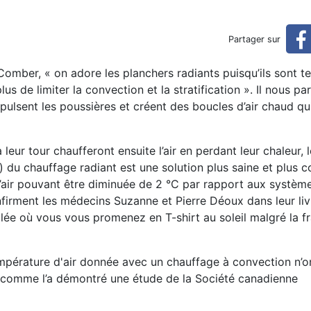
-on vraiment besoin? (réserv
Partager sur
vé)
Comber, « on adore les planchers radiants puisqu’ils sont t
s de limiter la convection et la stratification ». Il nous par
pulsent les poussières et créent des boucles d’air chaud q
leur tour chaufferont ensuite l’air en perdant leur chaleur, l
du chauffage radiant est une solution plus saine et plus co
’air pouvant être diminuée de 2 °C par rapport aux systèm
irment les médecins Suzanne et Pierre Déoux dans leur li
lée où vous vous promenez en T-shirt au soleil malgré la f
 température d'air donnée avec un chauffage à convection n’o
, comme l’a démontré une étude de la Société canadienne