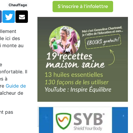
é)
Chauffage
S'inscrire à l'infolettre
Facebook
Twitter
Courriel
ellement
le ici des
ui monte au
e
nfortable. Il
es à
vre
Guide de
raîcheur de
nt pas