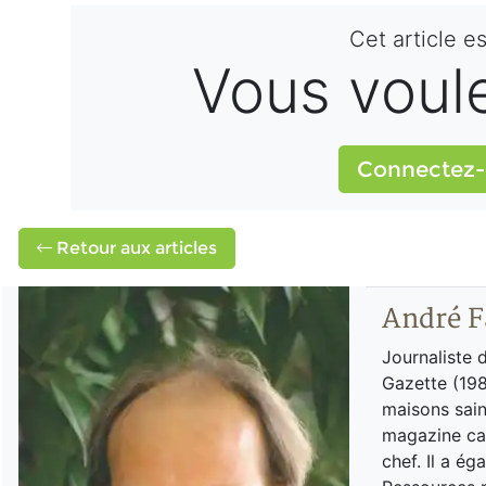
Cet article e
Vous voulez
Connectez-
Retour aux articles
André F
Journaliste 
Gazette (198
maisons sain
magazine can
chef. Il a é