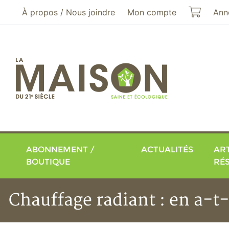
Aller au menu principal
Aller au contenu principal
Mon pa
À propos / Nous joindre
Mon compte
Ann
ABONNEMENT /
ACTUALITÉS
ART
BOUTIQUE
RÉ
Chauffage radiant : en a-t