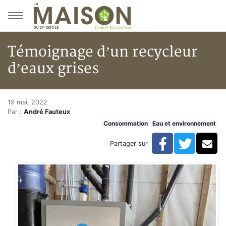
Aller au menu principal
Aller au contenu principal
Témoignage d’un recycleur
d’eaux grises
Témoignage d’un recycleur d’e
Accueil
19 mai, 2022
Par :
André Fauteux
Articles
Consommation
Eau et environnement
Eau et environnement
Eau et environnement
Facebook
Twitte
Co
Partager sur
Témoignage d’un recycleur d’eaux grises