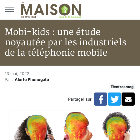
Aller au menu principal
Aller au contenu principal
Mobi-kids : une étude
noyautée par les industriels
de la téléphonie mobile
Mobi-kids : une étude noyautée
Accueil
13 mai, 2022
Par :
Alerte Phonegate
Articles
Électrosmog
Électrosmog
Mobi-kids : une étude noyautée par les industriels de 
Facebook
Twitte
Co
Partager sur