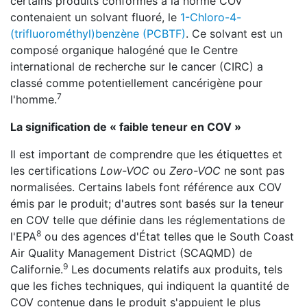
certains produits conformes à la norme COV
contenaient un solvant fluoré, le
1-Chloro-4-
(trifluorométhyl)benzène (PCBTF)
. Ce solvant est un
composé organique halogéné que le Centre
international de recherche sur le cancer (CIRC) a
classé comme potentiellement cancérigène pour
7
l'homme.
La signification de « faible teneur en COV »
Il est important de comprendre que les étiquettes et
les certifications
Low-VOC
ou
Zero-VOC
ne sont pas
normalisées. Certains labels font référence aux COV
émis par le produit; d'autres sont basés sur la teneur
en COV telle que définie dans les réglementations de
8
l'EPA
ou des agences d'État telles que le South Coast
Air Quality Management District (SCAQMD) de
9
Californie.
Les documents relatifs aux produits, tels
que les fiches techniques, qui indiquent la quantité de
COV contenue dans le produit s'appuient le plus