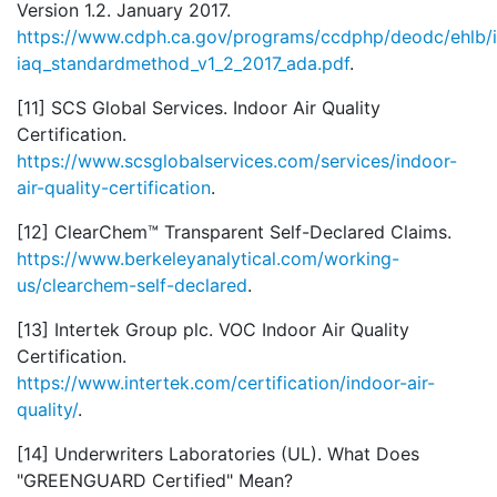
Version 1.2. January 2017.
https://www.cdph.ca.gov/programs/ccdphp/deodc/ehlb
iaq_standardmethod_v1_2_2017_ada.pdf
.
[11] SCS Global Services. Indoor Air Quality
Certification.
https://www.scsglobalservices.com/services/indoor-
air-quality-certification
.
[12] ClearChem™ Transparent Self-Declared Claims.
https://www.berkeleyanalytical.com/working-
us/clearchem-self-declared
.
[13] Intertek Group plc. VOC Indoor Air Quality
Certification.
https://www.intertek.com/certification/indoor-air-
quality/
.
[14] Underwriters Laboratories (UL). What Does
"GREENGUARD Certified" Mean?