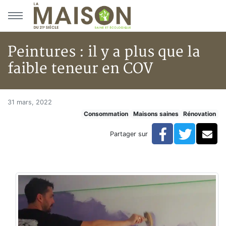
Aller au menu principal
Aller au contenu principal
Peintures : il y a plus que la
faible teneur en COV
Peintures : il y a plus que la f
Accueil
31 mars, 2022
Consommation
Maisons saines
Rénovation
Articles
Maisons saines
Facebook
Twitte
Co
Partager sur
Hypersensibilités environnementales
Peintures : il y a plus que la faible teneur en COV