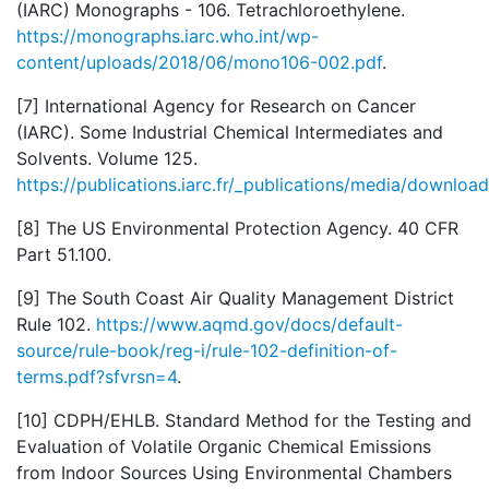
(IARC) Monographs - 106. Tetrachloroethylene.
https://monographs.iarc.who.int/wp-
content/uploads/2018/06/mono106-002.pdf
.
[7] International Agency for Research on Cancer
(IARC). Some Industrial Chemical Intermediates and
Solvents. Volume 125.
https://publications.iarc.fr/_publications/media/down
[8] The US Environmental Protection Agency.
40 CFR
Part 51.100
.
[9] The South Coast Air Quality Management District
Rule 102.
https://www.aqmd.gov/docs/default-
source/rule-book/reg-i/rule-102-definition-of-
terms.pdf?sfvrsn=4
.
[10] CDPH/EHLB. Standard Method for the Testing and
Evaluation of Volatile Organic Chemical Emissions
from Indoor Sources Using Environmental Chambers