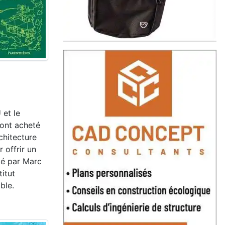
 et le
 ont acheté
chitecture
 offrir un
gé par Marc
itut
ble.