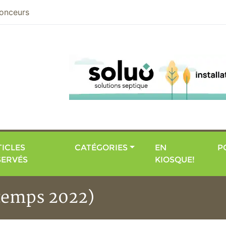
nier
onceurs
ICLES
CATÉGORIES
EN
P
SERVÉS
KIOSQUE!
ntemps 2022)