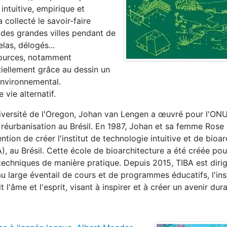
e intuitive, empirique et
collecté le savoir-faire
des grandes villes pendant de
las, délogés...
ssources, notamment
tiellement grâce au dessin un
 environnemental.
 vie alternatif.
iversité de l'Oregon, Johan van Lengen a œuvré pour l'ONU
a réurbanisation au Brésil. En 1987, Johan et sa femme Rose
tion de créer l'institut de technologie intuitive et de bioar
A), au Brésil. Cette école de bioarchitecture a été créée pour
techniques de manière pratique. Depuis 2015, TIBA est diri
u large éventail de cours et de programmes éducatifs, l'inst
l'âme et l'esprit, visant à inspirer et à créer un avenir dura