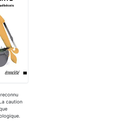
t reconnu
 La caution
ique
ologique.