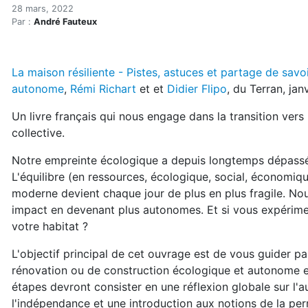
Lectures essentielles (pri
Accueil
28 mars, 2022
Par :
André Fauteux
Articles
Lectures
Développement personnel
La maison résiliente - Pistes, astuces et partage de savoi
Lectures essentielles (printemps 2022)
autonome
,
Rémi Richart
et et
Didier Flipo
, du Terran, ja
Un livre français qui nous engage dans la transition vers
collective.
Notre empreinte écologique a depuis longtemps dépassé 
L'équilibre (en ressources, écologique, social, économique,
moderne devient chaque jour de plus en plus fragile. N
impact en devenant plus autonomes. Et si vous expérime
votre habitat ?
L'objectif principal de cet ouvrage est de vous guider p
rénovation ou de construction écologique et autonome en
étapes devront consister en une réflexion globale sur l'au
l'indépendance et une introduction aux notions de la per