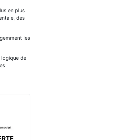
lus en plus
entale, des
ligemment les
 logique de
les