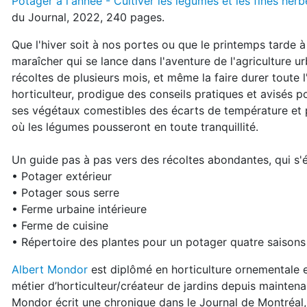
Potager à l'année - Cultiver les légumes et les fines her
du Journal, 2022, 240 pages.
Que l'hiver soit à nos portes ou que le printemps tarde à
maraîcher qui se lance dans l'aventure de l'agriculture u
récoltes de plusieurs mois, et même la faire durer toute 
horticulteur, prodigue des conseils pratiques et avisés 
ses végétaux comestibles des écarts de température et 
où les légumes pousseront en toute tranquillité.
Un guide pas à pas vers des récoltes abondantes, qui s'ét
• Potager extérieur
• Potager sous serre
• Ferme urbaine intérieure
• Ferme de cuisine
• Répertoire des plantes pour un potager quatre saisons
Albert Mondor
est diplômé en horticulture ornementale et
métier d’horticulteur/créateur de jardins depuis mainten
Mondor écrit une chronique dans le Journal de Montréal, a