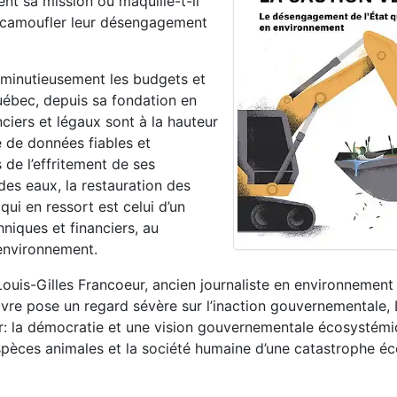
ent sa mission ou maquille-t-il
 camoufler leur désengagement
 minutieusement les budgets et
uébec, depuis sa fondation en
nciers et légaux sont à la hauteur
se de données fiables et
 de l’effritement de ses
des eaux, la restauration des
qui en ressort est celui d’un
niques et financiers, au
 environnement.
 Louis-Gilles Francoeur, ancien journaliste en environnemen
 livre pose un regard sévère sur l’inaction gouvernementale,
ir: la démocratie et une vision gouvernementale écosystém
espèces animales et la société humaine d’une catastrophe éc