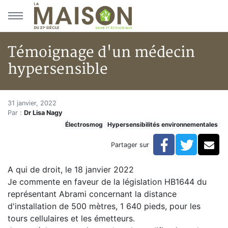
Aller au menu principal
Aller au contenu principal
Témoignage d'un médecin
hypersensible
Témoignage d'un médecin hype
Accueil
31 janvier, 2022
Par :
Dr Lisa Nagy
Articles
Électrosmog
Hypersensibilités environnementales
Électrosmog
Témoignage d'un médecin hypersensible
Facebook
Twitte
Co
Partager sur
A qui de droit, le 18 janvier 2022
Je commente en faveur de la législation HB1644 du
représentant Abrami concernant la distance
d'installation de 500 mètres, 1 640 pieds, pour les
tours cellulaires et les émetteurs.