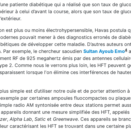
une patiente diabétique qui a réalisé que son taux de glu
érieur à celui d’avant la course, alors que son taux de glu
extérieur.
n est plus ou moins électrohypersensible, Havas postula 
odernes pouvait mener à des diagnostics erronés de diabè
iabétiques de développer cette maladie. D’autres auteurs on
4
n. Par exemple, le chercheur saoudien
Sultan Ayoub Emo
ement RF de 925 megahertz émis par des antennes cellulair
type 2. Comme nous le verrons plus loin, les HFT peuvent g
sparaissent lorsque l'on élimine ces interférences de haute
lus simple est d’utiliser notre ouïe et de porter attention 
ar exemple par certaines ampoules fluocompactes ou plaque
e simple radio AM syntonisée entre deux stations permet auss
ns appareils donnant une mesure simplifiée des HFT, appelés
izer
,
Alpha Lab
,
Satic
et
Greenwave
. Ces appareils se bran
leur caractérisant les HFT se trouvant dans une certaine p