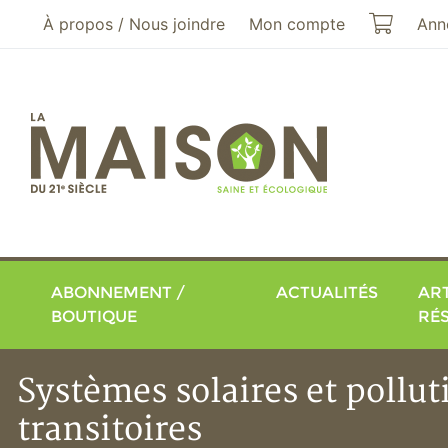
Aller au menu principal
Aller au contenu principal
Mon pa
À propos / Nous joindre
Mon compte
Ann
ABONNEMENT /
ACTUALITÉS
ART
BOUTIQUE
RÉ
Systèmes solaires et pollut
transitoires