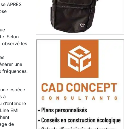
cose APRÈS
cose
que
te. Selon
t observé les
a
es
énérer une
s fréquences.
à une espèce
s à
i d’entendre
 Line EMI
chent
lage de