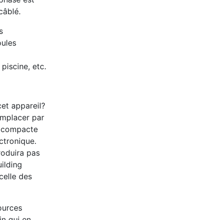
 câblé.
s
oules
piscine, etc.
cet appareil?
remplacer par
uocompacte
ctronique.
roduira pas
ilding
celle des
ources
in qui en