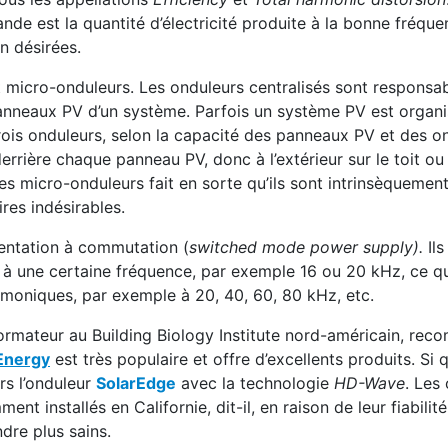
rande est la quantité d’électricité produite à la bonne fréqu
n désirées.
et micro-onduleurs. Les onduleurs centralisés sont responsab
panneaux PV d’un système. Parfois un système PV est organ
rois onduleurs, selon la capacité des panneaux PV et des o
rrière chaque panneau PV, donc à l’extérieur sur le toit ou
des micro-onduleurs fait en sorte qu’ils sont intrinsèquement
res indésirables.
imentation à commutation (
switched mode power supply).
Il
e à une certaine fréquence, par exemple 16 ou 20 kHz, ce q
armoniques, par exemple à 20, 40, 60, 80 kHz, etc.
formateur au Building Biology Institute nord-américain, re
Energy
est très populaire et offre d’excellents produits. Si 
rs l’onduleur
SolarEdge
avec la technologie
HD-Wave
. Les
 installés en Californie, dit-il, en raison de leur fiabilité
dre plus sains.