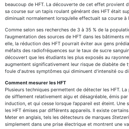
beaucoup de HFT. La découverte de cet effet provient d’
sa course sur un tapis roulant générant des HFT était sup
diminuait normalement lorsqu’elle effectuait sa course à l’
Comme selon ses recherches de 3 à 35 % de la populatio
l’augmentation des sources de HFT dans les bâtiments m
elle, la réduction des HFT pourrait éviter aux gens préd
méfaits des radiofréquences sur le taux de sucre sangui
découvert que les étudiants les plus exposés au rayonn
augmentent significativement leur risque de diabète de 
foule d'autres symptômes qui diminuent d'intensité ou di
Comment mesurer les HFT
Plusieurs techniques permettent de détecter les HFT. La p
de sifflement relativement aigu et désagréable, émis p
induction, et qui cesse lorsque l’appareil est éteint. Un
les HFT émises par différents appareils. Il existe certai
Meter en anglais, tels les détecteurs de marques
Stetzer
simplement dans une prise électrique et montrent une va