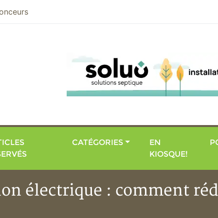
nier
onceurs
ICLES
CATÉGORIES
EN
P
SERVÉS
KIOSQUE!
ion électrique : comment réd