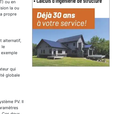
T) ou en
sion la ou
sa propre
alternatif,
 le
r exemple
ateur qui
ité globale
ystème PV. Il
paramètres
. Ces deux