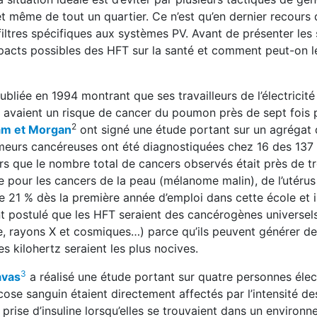
et même de tout un quartier. Ce n’est qu’en dernier recours 
 filtres spécifiques aux systèmes PV. Avant de présenter les 
pacts possibles des HFT sur la santé et comment peut-on l
iée en 1994 montrant que ses travailleurs de l’électricité 
vaient un risque de cancer du poumon près de sept fois p
2
am et Morgan
ont signé une étude portant sur un agrégat
umeurs cancéreuses ont été diagnostiquées chez 16 des 137
s que le nombre total de cancers observés était près de tro
le pour les cancers de la peau (mélanome malin), de l’utérus
e 21 % dès la première année d’emploi dans cette école et 
 ont postulé que les HFT seraient des cancérogènes universel
e, rayons X et cosmiques…) parce qu’ils peuvent générer d
s kilohertz seraient les plus nocives.
3
avas
a réalisé une étude portant sur quatre personnes élec
ucose sanguin étaient directement affectés par l’intensité d
r prise d’insuline lorsqu’elles se trouvaient dans un environ