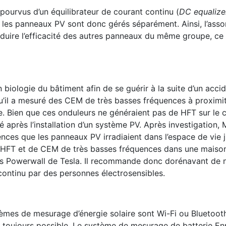
pourvus d’un équilibrateur de courant continu (
DC equalize
s les panneaux PV sont donc gérés séparément. Ainsi, l’as
duire l’efficacité des autres panneaux du même groupe, ce 
biologie du bâtiment afin de se guérir à la suite d’un acci
 qu’il a mesuré des CEM de très basses fréquences à proximi
. Bien que ces onduleurs ne généraient pas de HFT sur le 
après l’installation d’un système PV. Après investigation, 
ces que les panneaux PV irradiaient dans l’espace de vie j
e HFT et de CEM de très basses fréquences dans une maiso
ies Powerwall de Tesla. Il recommande donc dorénavant de 
continu par des personnes électrosensibles.
èmes de mesurage d’énergie solaire sont Wi-Fi ou Bluetoot
pas toujours possible. Le système de mesurage de batterie E