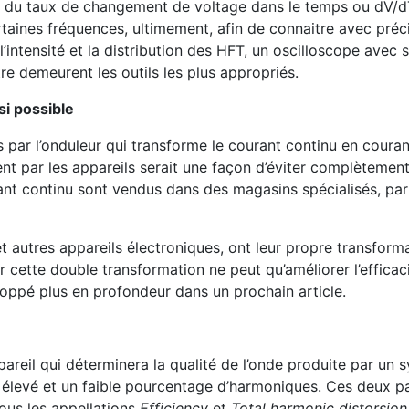
e du taux de changement de voltage dans le temps ou dV/d
aines fréquences, ultimement, afin de connaitre avec préci
l’intensité et la distribution des HFT, un oscilloscope avec 
re demeurent les outils les plus appropriés.
si possible
par l’onduleur qui transforme le courant continu en courant 
ment par les appareils serait une façon d’éviter complètement
nt continu sont vendus dans des magasins spécialisés, pa
 et autres appareils électroniques, ont leur propre transform
r cette double transformation ne peut qu’améliorer l’efficac
eloppé plus en profondeur dans un prochain article.
pareil qui déterminera la qualité de l’onde produite par un s
t élevé et un faible pourcentage d’harmoniques. Ces deux 
sous les appellations
Efficiency
et
Total harmonic distorsion