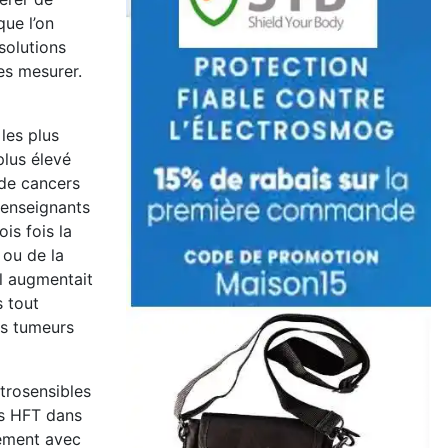
que l’on
solutions
es mesurer.
les plus
lus élevé
 de cancers
 enseignants
is fois la
 ou de la
il augmentait
s tout
es tumeurs
trosensibles
es HFT dans
nement avec