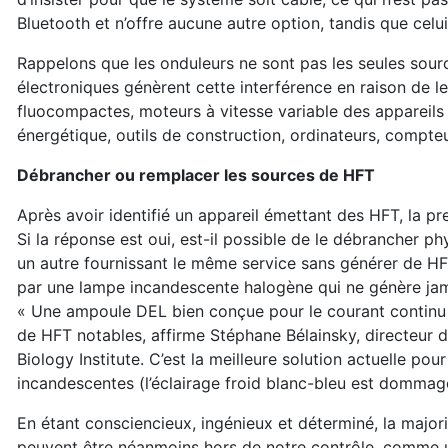
Bluetooth et n’offre aucune autre option, tandis que cel
Rappelons que les onduleurs ne sont pas les seules sour
électroniques génèrent cette interférence en raison de l
fluocompactes, moteurs à vitesse variable des appareils d
énergétique, outils de construction, ordinateurs, compteu
Débrancher ou remplacer les sources de HFT
Après avoir identifié un appareil émettant des HFT, la pr
Si la réponse est oui, est-il possible de le débrancher phy
un autre fournissant le même service sans générer de HF
par une lampe incandescente halogène qui ne génère jam
« Une ampoule DEL bien conçue pour le courant continu 
de HFT notables, affirme Stéphane Bélainsky, directeur 
Biology Institute. C’est la meilleure solution actuelle po
incandescentes (l’éclairage froid blanc-bleu est domma
En étant consciencieux, ingénieux et déterminé, la majo
peuvent être néanmoins hors de notre contrôle, comme un