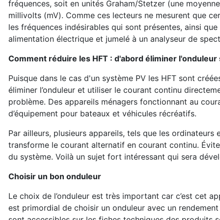
fréquences, soit en unités Graham/Stetzer (une moyenn
millivolts (mV). Comme ces lecteurs ne mesurent que cert
les fréquences indésirables qui sont présentes, ainsi que 
alimentation électrique et jumelé à un analyseur de spect
Comment réduire les HFT : d'abord él
iminer l'onduleur 
Puisque dans le cas d'un système PV les HFT sont créées 
éliminer l’onduleur et utiliser le courant continu directe
problème. Des appareils ménagers fonctionnant au coura
d’équipement pour bateaux et véhicules récréatifs.
Par ailleurs, plusieurs appareils, tels que les ordinateurs
transforme le courant alternatif en courant continu. Évite
du système. Voilà un sujet fort intéressant qui sera dév
Choisir un bon onduleur
Le choix de l’onduleur est très important car c’est cet ap
est primordial de choisir un onduleur avec un rendemen
sont accessibles sur les fiches techniques des produits 