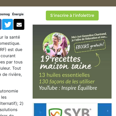
uire les hautes fréquences t
rosmog
Énergie
S'inscrire à l'infolettre
Facebook
Twitter
Courriel
r la santé
domestique.
RF) est due
 courant
ées par tous
uleur. Tout
de rivière,
’autonomie
 les
ternatif); 2)
solutions
érer de