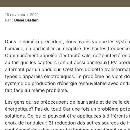
Systèmes solaires et pollut
Accueil
16 novembre, 2021
Par :
Diane Bastien
Articles
Énergie
Chauffage
Dans le numéro précédent, nous avons vu que les système
Systèmes solaires et pollution électrique : comment r
humaine, en particulier au chapitre des hautes fréquence
Communément appelée électricité sale, cette interféren
au fait que les capteurs (on dit aussi panneaux) PV prod
alternatif par un onduleur. C’est lors de cette transform
types d'appareils électroniques. Le problème ne vient d
système de production d’énergie renouvelable avec ondul
fait face au même problème.
Les gens qui se préoccupent de leur santé et de celle de
énergétique? Pas du tout! Car une fois un problème potent
solutions. Celles-ci peuvent être appliquées à différents 
choix de l’onduleur; 3) réduction des autres sources de H
sont énumérées dans un ordre logique considérant que la 