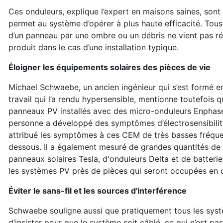
Ces onduleurs, explique l’expert en maisons saines, sont 
permet au système d’opérer à plus haute efficacité. Tou
d’un panneau par une ombre ou un débris ne vient pas ré
produit dans le cas d’une installation typique.
Éloigner les équipements solaires des pièces de vie
Michael Schwaebe, un ancien ingénieur qui s’est formé en 
travail qui l’a rendu hypersensible, mentionne toutefois
panneaux PV installés avec des micro-onduleurs Enphase
personne a développé des symptômes d’électrosensibilité 
attribué les symptômes à ces CEM de très basses fréquen
dessous. Il a également mesuré de grandes quantités d
panneaux solaires Tesla, d'onduleurs Delta et de batter
les systèmes PV près de pièces qui seront occupées en 
Éviter le sans-fil et les sources d'interférence
Schwaebe souligne aussi que pratiquement tous les syst
d’insister pour que le système soit câblé, ce qui n’est 