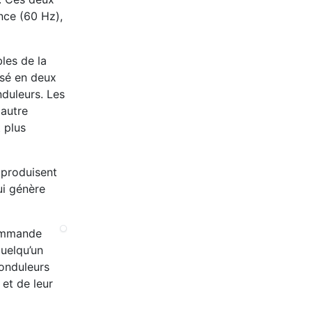
ence (60 Hz),
les de la
isé en deux
nduleurs. Les
 autre
 plus
s produisent
ui génère
commande
quelqu’un
 onduleurs
 et de leur