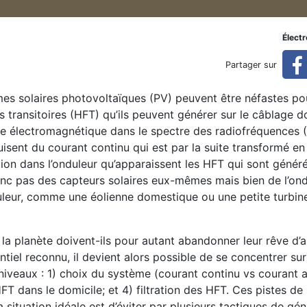
ion électrique : comment réd
Élect
Partager sur
s solaires photovoltaïques (PV) peuvent être néfastes pou
éduire les hautes fréquences transitoires
s transitoires (HFT) qu’ils peuvent générer sur le câblage 
ce électromagnétique dans le spectre des radiofréquences (
uisent du courant continu qui est par la suite transformé en
ation dans l’onduleur qu’apparaissent les HFT qui sont génér
onc pas des capteurs solaires eux-mêmes mais bien de l’ond
eur, comme une éolienne domestique ou une petite turbine 
 la planète doivent-ils pour autant abandonner leur rêve d
iel reconnu, il devient alors possible de se concentrer sur
niveaux : 1) choix du système (courant continu vs courant al
FT dans le domicile; et 4) filtration des HFT. Ces pistes de 
situation idéale est d’éviter par plusieurs tactiques de gén