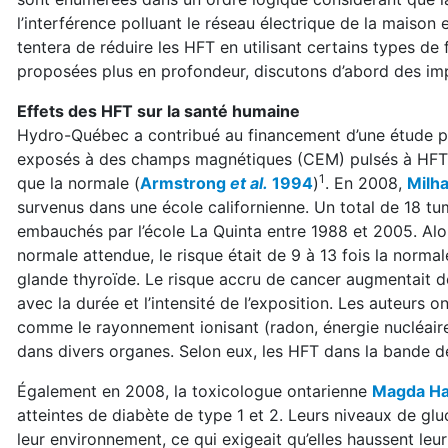
l’interférence polluant le réseau électrique de la maison 
tentera de réduire les HFT en utilisant certains types de
proposées plus en profondeur, discutons d’abord des im
Effets des HFT sur la santé humaine
Hydro-Québec a contribué au financement d’une étude publ
exposés à des champs magnétiques (CEM) pulsés à HFT a
1
que la normale (
Armstrong
et al.
1994
)
. En 2008,
Milh
survenus dans une école californienne. Un total de 18 t
embauchés par l’école La Quinta entre 1988 et 2005. Alor
normale attendue, le risque était de 9 à 13 fois la norma
glande thyroïde. Le risque accru de cancer augmentait d
avec la durée et l’intensité de l’exposition. Les auteurs
comme le rayonnement ionisant (radon, énergie nucléair
dans divers organes. Selon eux, les HFT dans la bande de
Également en 2008, la toxicologue ontarienne
Magda
H
atteintes de diabète de type 1 et 2. Leurs niveaux de gl
leur environnement, ce qui exigeait qu’elles haussent leu