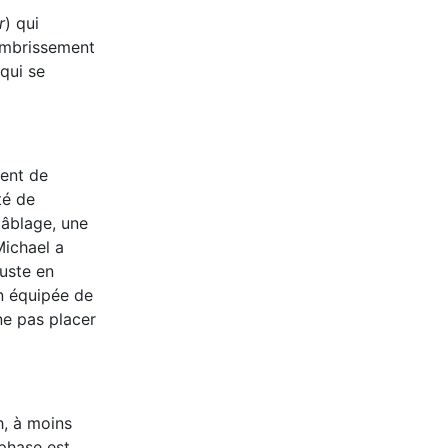
r
) qui
sombrissement
qui se
dent de
té de
câblage, une
Michael a
uste en
n équipée de
ne pas placer
h, à moins
nphase est