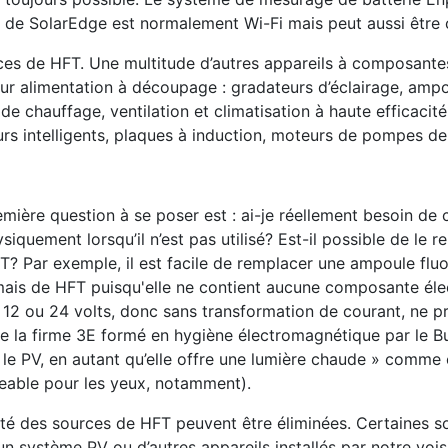
ui de SolarEdge est normalement Wi-Fi mais peut aussi être
ces de HFT. Une multitude d’autres appareils à composante
eur alimentation à découpage : gradateurs d’éclairage, amp
e chauffage, ventilation et climatisation à haute efficacité
rs intelligents, plaques à induction, moteurs de pompes de 
emière question à se poser est : ai-je réellement besoin de 
siquement lorsqu’il n’est pas utilisé? Est-il possible de le 
T? Par exemple, il est facile de remplacer une ampoule fl
ais de HFT puisqu'elle ne contient aucune composante éle
12 ou 24 volts, donc sans transformation de courant, ne p
de la firme 3E formé en hygiène électromagnétique par le Bu
ur le PV, en autant qu’elle offre une lumière chaude » comme 
geable pour les yeux, notamment).
rité des sources de HFT peuvent être éliminées. Certaines s
 système PV ou d’autres appareils installés par notre vois