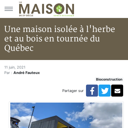
Aller au menu principal
Aller au contenu principal
Une maison isolée à l'herbe
et au bois en tournée du
Québec
Une maison isolée à l'herbe et
Accueil
11 juin, 2021
Par :
André Fauteux
Articles
Bioconstruction
Bioconstruction
Une maison isolée à l'herbe et au bois en tournée du
Facebook
Twitte
Co
Partager sur