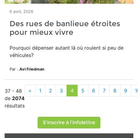
6 avril, 2026
Des rues de banlieue étroites
pour mieux vivre
Pourquoi dépenser autant là où roulent si peu de
véhicules?
Par :
Avi Friedman
«
1
2
3
4
5
6
7
8
9
1
37 - 48
de
2074
résultats
S'inscrire à l'infolettre