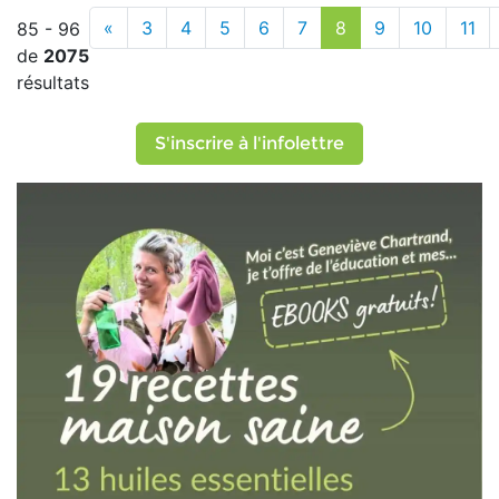
«
3
4
5
6
7
8
9
10
11
85 - 96
de
2075
résultats
S'inscrire à l'infolettre