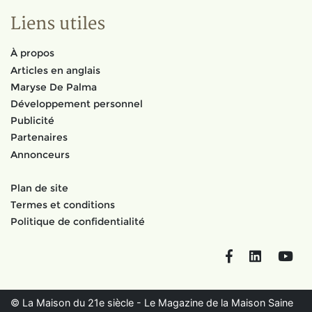
Liens utiles
À propos
Articles en anglais
Maryse De Palma
Développement personnel
Publicité
Partenaires
Annonceurs
Plan de site
Termes et conditions
Politique de confidentialité
Facebook
LinkedIn
You
© La Maison du 21e siècle - Le Magazine de la Maison Saine