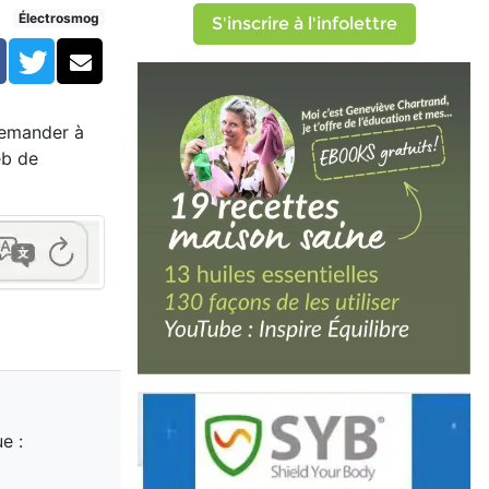
Électrosmog
S'inscrire à l'infolettre
Facebook
Twitter
Courriel
demander à
eb de
e :