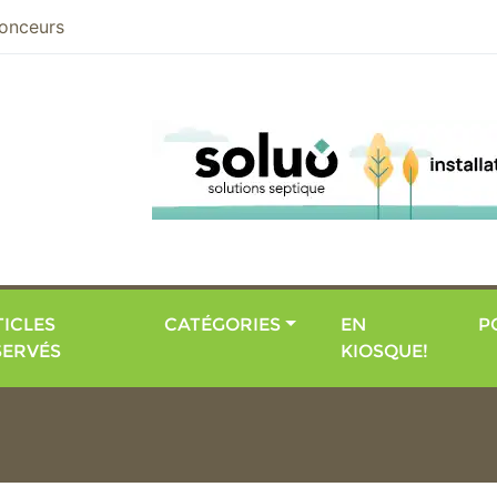
nier
onceurs
ICLES
CATÉGORIES
EN
P
SERVÉS
KIOSQUE!