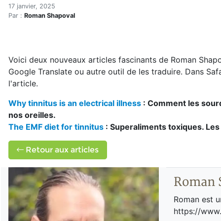
Acouphènes? Lisez ceci!
Accueil
17 janvier, 2025
Par :
Roman Shapoval
Articles
Électrosmog
Acouphènes? Lisez ceci!
Voici deux nouveaux articles fascinants de Roman Shapov
Google Translate ou autre outil de les traduire. Dans Safar
l'article.
Why tinnitus is an electrical illness
: Comment les sourd
nos oreilles.
The EMF diet for tinnitus
: Superaliments toxiques. Les 
Retour aux articles
Roman 
Roman est un
https://www