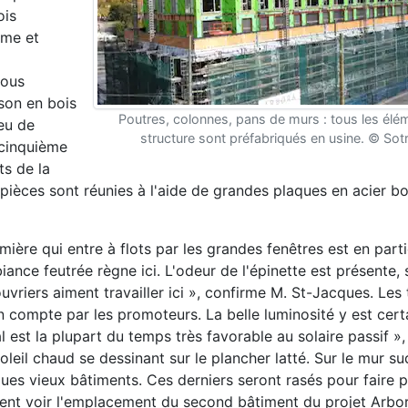
ois
ème et
Nous
son en bois
Poutres, colonnes, pans de murs : tous les élé
eu de
structure sont préfabriqués en usine. © So
 cinquième
ts de la
s pièces sont réunies à l'aide de grandes plaques en acier b
ière qui entre à flots par les grandes fenêtres est en part
ance feutrée règne ici. L'odeur de l'épinette est présente, 
vriers aiment travailler ici », confirme M. St-Jacques. Les t
en compte par les promoteurs. La belle luminosité y est cer
 est la plupart du temps très favorable au solaire passif »
eil chaud se dessinant sur le plancher latté. Sur le mur su
ues vieux bâtiments. Ces derniers seront rasés pour faire p
sent voir l'emplacement du second bâtiment du projet Arbor