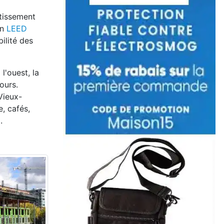
tissement
on
LEED
ilité des
l'ouest, la
ours.
Vieux-
, cafés,
.