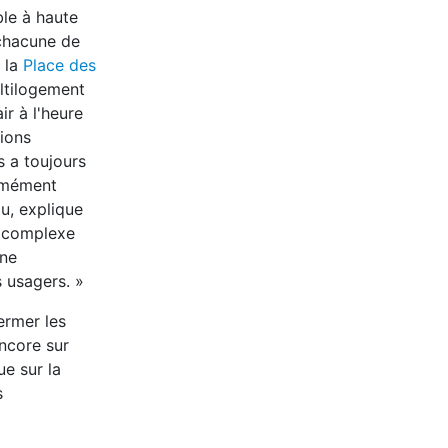
ble à haute
chacune de
 la
Place des
ltilogement
r à l'heure
tions
s a toujours
ormément
au, explique
u complexe
une
 usagers. »
ermer les
encore sur
e sur la
s