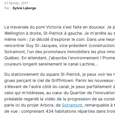
Arbora : condos de huit éta
Accueil
21 février, 2017
Par :
Sylvie Laberge
Articles
Construction verte
Enveloppe du bâtiment
La traversée du pont Victoria s'est faite en douceur. Je 
Arbora : condos de huit étages en bois lamellé-croisé
Wellington à droite, St-Patrick à gauche. Je m'arrête au
même nom : j'ai décidé d'explorer le coin. Dans une heure
rencontrer Guy St-Jacques, vice-président (construction
Sotramont, l'un des promoteurs immobiliers les plus inn
Québec. En attendant, j'absorbe l'environnement ! Prome
coureurs longent sereinement le canal Lachine…
Du stationnement du square St-Patrick, je peux voir les
grues perçant le ciel de Griffintown. Parmi les nouveaux 
s'élevant de l'autre côté du canal, je peux parfaitement 
celui qui m'intéresse, au cœur du Quartier de l'innovatio
préalable regardé la vidéo de la progression de sa const
parle ici du projet Arbora, de
Sotramont
, remarquable à 
de vue : comprenant 434 habitations réparties dans troi