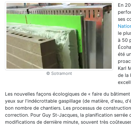
En 20
perfo
ses c
Natio
le pl
à 50 
Écoha
été u
proact
Karl 
© Sotramont
de la 
excel
Les nouvelles façons écologiques de « faire du bâtiment »
yeux sur l'indécrottable gaspillage (de matière, d'eau, d'é
bon nombre de chantiers. Les processus de construction 
correction. Pour Guy St-Jacques, la planification serrée 
modifications de dernière minute, souvent très coûteuse