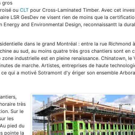
s gros
croisé ou
CLT
pour Cross-Laminated Timber. Avec cet inves
naire LSR GesDev ne visent rien de moins que la certificati
in Energy and Environmental Design, reconnaissantt la durab
identielle dans le grand Montréal : entre la rue Richmond à 
achine au sud, au moins quatre très gros chantiers sont en c
zone industrielle est en pleine renaissance. Chinatown, le 
inutes de marche. Artistes, entreprises de haute technologie
ie ce qui a motivé Sotramont d'y ériger son ensemble Arbora
antiers,
oraire très
ion. Sur le
sur les
 Au pied du
s pointe la