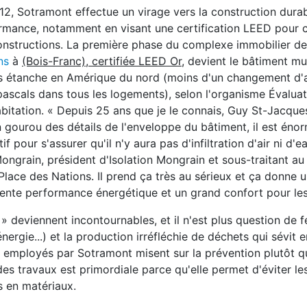
12, Sotramont effectue un virage vers la construction dura
rmance, notamment en visant une certification LEED pour 
onstructions. La première phase du complexe immobilier de
ns
à
(Bois-Franc), certifié
e LEED Or,
devient le bâtiment mu
us étanche en Amérique du nord (moins d'un changement d'ai
pascals dans tous les logements), selon l'organisme Évalua
bitation. « Depuis 25 ans que je le connais, Guy St-Jacque
n gourou des détails de l'enveloppe du bâtiment, il est én
if pour s'assurer qu'il n'y aura pas d'infiltration d'air ni d'e
Mongrain, président d'Isolation Mongrain et sous-traitant a
Place des Nations. Il prend ça très au sérieux et ça donne 
lente performance énergétique et un grand confort pour les
 deviennent incontournables, et il n'est plus question de f
nergie...) et la production irréfléchie de déchets qui sévit 
employés par Sotramont misent sur la prévention plutôt qu
des travaux est primordiale parce qu'elle permet d'éviter le
s en matériaux.