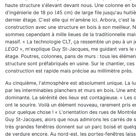
haute structure s'élevant devant nous. Une colonne en b
d'ingénierie de 18 po (45 cm) de large file jusqu'au huiti
dernier étage. C'est elle qui m'amène ici. Arbora, c'est la
construction avec une structure en bois à son meilleur. 
sommes cependant à mille lieues de la traditionnelle mai
massif. « La technologie CLT, ça ressemble un peu à un j
LEGO
», m'explique Guy St-Jacques, me guidant vers le
étage. Poutres, colonnes, pans de murs : tous les élémen
structure sont préfabriqués en usine. Sur le chantier, ce
construction est rapide mais précise au millimètre près.
Au cinquième, l'atmosphère est absolument unique. La lum
par les interminables planchers et murs en bois. Une ambi
dominante. La sérénité des lieux est contagieuse. « Les ou
ont le sourire. Voilà un élément nouveau, rarement pris 
pour quelque chose ! « L'orientation des rues de Montréal
Guy St-Jacques, alors que nous admirons les carrés de sol
très grandes fenêtres donnent sur un parc boisé et quelq
de verdure encore. Au nord-est, les portes-fenêtres lais