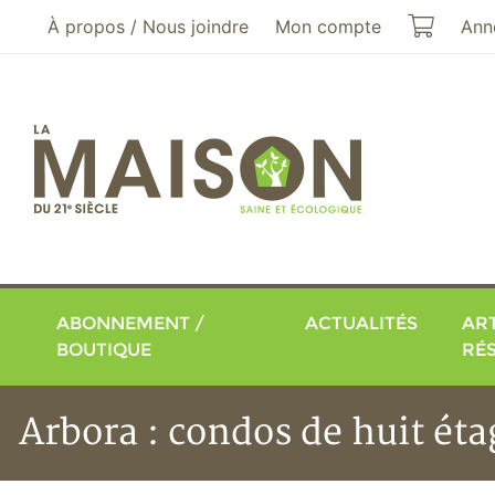
Aller au menu principal
Aller au contenu principal
Mon pa
À propos / Nous joindre
Mon compte
Ann
ABONNEMENT /
ACTUALITÉS
ART
BOUTIQUE
RÉ
Arbora : condos de huit éta