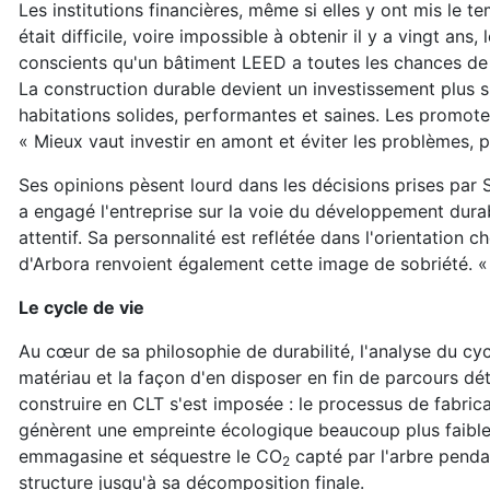
Les institutions financières, même si elles y ont mis le t
était difficile, voire impossible à obtenir il y a vingt ans
conscients qu'un bâtiment LEED a toutes les chances de ne
La construction durable devient un investissement plus sûr.
habitations solides, performantes et saines. Les promoteu
« Mieux vaut investir en amont et éviter les problèmes, p
Ses opinions pèsent lourd dans les décisions prises par 
a engagé l'entreprise sur la voie du développement durabl
attentif. Sa personnalité est reflétée dans l'orientation 
d'Arbora renvoient également cette image de sobriété. « Il
Le cycle de vie
Au cœur de sa philosophie de durabilité, l'analyse du cyc
matériau et la façon d'en disposer en fin de parcours déte
construire en CLT s'est imposée : le processus de fabric
génèrent une empreinte écologique beaucoup plus faible q
emmagasine et séquestre le CO
capté par l'arbre penda
2
structure jusqu'à sa décomposition finale.