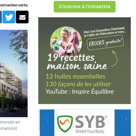
struction verte
S'inscrire à l'infolettre
Facebook
Twitter
Courriel
au monde en
otramont