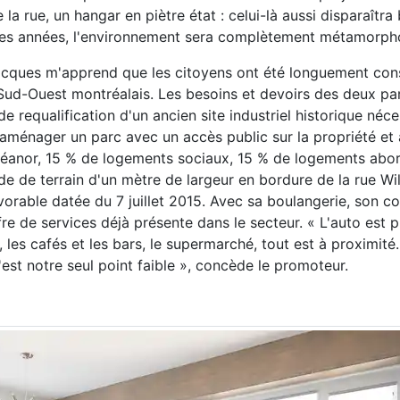
a rue, un hangar en piètre état : celui-là aussi disparaîtra
ques années, l'environnement sera complètement métamorph
Jacques m'apprend que les citoyens ont été longuement cons
Sud-Ouest montréalais. Les besoins et devoirs des deux par
requalification d'un ancien site industriel historique néces
aménager un parc avec un accès public sur la propriété et 
Éléanor, 15 % de logements sociaux, 15 % de logements abo
nde de terrain d'un mètre de largeur en bordure de la rue Wil
orable datée du 7 juillet 2015. Avec sa boulangerie, son coi
ffre de services déjà présente dans le secteur. « L'auto est
es, les cafés et les bars, le supermarché, tout est à proximit
C'est notre seul point faible », concède le promoteur.