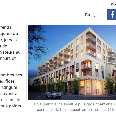
ges en bois lamellé-croisé
Con
Partager sur
prends
 square du
, je vais
) de
ovateurs au
neurs et
 nombreuses
édifices
distinguer
n, ayant au
ruction. Je
En superficie, ce serait le plus gros chantier 
tous points
panneaux de bois massif lamellé-croisé. © S
s