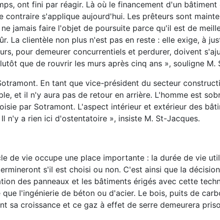
emps, ont fini par réagir. Là où le financement d'un bâtimen
, le contraire s'applique aujourd'hui. Les prêteurs sont maint
 jamais faire l'objet de poursuite parce qu'il est de meille
 La clientèle non plus n'est pas en reste : elle exige, à just
rs, pour demeurer concurrentiels et perdurer, doivent s'aju
lutôt que de rouvrir les murs après cinq ans », souligne M.
Sotramont. En tant que vice-président du secteur constructi
e, et il n'y aura pas de retour en arrière. L'homme est sob
choisie par Sotramont. L'aspect intérieur et extérieur des bâ
 n'y a rien ici d'ostentatoire », insiste M. St-Jacques.
le de vie occupe une place importante : la durée de vie uti
rmineront s'il est choisi ou non. C'est ainsi que la décisio
ation des panneaux et les bâtiments érigés avec cette tech
ue l'ingénierie de béton ou d'acier. Le bois, puits de carb
nt sa croissance et ce gaz à effet de serre demeurera priso