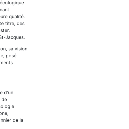
t écologique
enant
ure qualité.
e titre, des
ster.
 St-Jacques.
on, sa vision
re, posé,
timents
le d'un
n de
nologie
one,
nnier de la