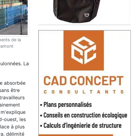
ments de la
tramont
oulonnées. La
ie absorbée
sans être
ravailleurs
tainement
, m'explique
d-ouest, les
lace à plus
a, délimité