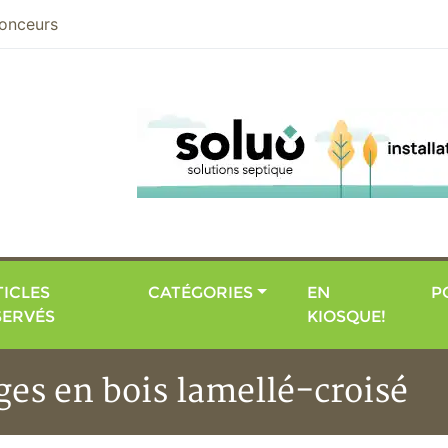
nier
onceurs
ICLES
CATÉGORIES
EN
P
SERVÉS
KIOSQUE!
ges en bois lamellé-croisé