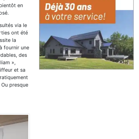
 bientôt en
osé.
ultés via le
ties ont été
site la
à fournir une
rdables, des
liam »,
ffeur et sa
 pratiquement
é. Ou presque