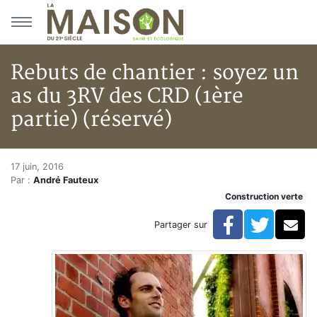
Aller au menu principal
Aller au contenu principal
Rebuts de chantier : soyez un
as du 3RV des CRD (1ère
partie) (réservé)
Rebuts de chantier : soyez un a
Accueil
17 juin, 2016
Par :
André Fauteux
Articles
Construction verte
Construction verte
Enveloppe du bâtiment
Facebook
Twitte
Co
Partager sur
Rebuts de chantier : soyez un as du 3RV des CRD (1èr