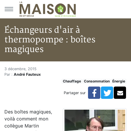
Aller au menu principal
Aller au contenu principal
Échangeurs d'air à
thermopompe : boîtes
magiques
Échangeurs d'air à thermopom
Accueil
3 décembre, 2015
Par :
André Fauteux
Articles
Chauffage
Consommation
Énergie
Énergie
Chauffage
Facebook
Twitte
Co
Partager sur
Échangeurs d'air à thermopompe : boîtes magiques
Des boîtes magiques,
voilà comment mon
collègue Martin