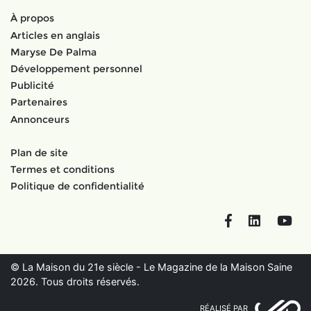
À propos
Articles en anglais
Maryse De Palma
Développement personnel
Publicité
Partenaires
Annonceurs
Plan de site
Termes et conditions
Politique de confidentialité
Facebook
LinkedIn
You
© La Maison du 21e siècle - Le Magazine de la Maison Saine
2026. Tous droits réservés.
RÉALISÉ PAR