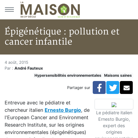
Aller au menu principal
Aller au contenu principal
Épigénétique : pollution et
cancer infantile
Épigénétique : pollution et can
Accueil
4 août, 2015
Par :
André Fauteux
Articles
Hypersensibilités environnementales
Maisons saines
Maisons saines
Hypersensibilités environnementales
Facebook
Twitte
Co
Partager sur
Épigénétique : pollution et cancer infantile
Entrevue avec le pédiatre et
chercheur italien
Ernesto Burgio
, de
Le pédiatre italien
l'European Cancer and Environment
Ernesto Burgio,
Research Institute, sur les origines
expert des
environnementales (épigénétiques)
origines