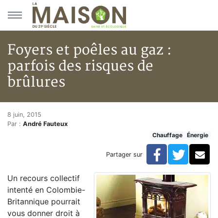
Aller au menu principal
Aller au contenu principal
Foyers et poêles au gaz :
parfois des risques de
brûlures
Foyers et poêles au gaz : parfoi
Accueil
8 juin, 2015
Par :
André Fauteux
Articles
Chauffage
Énergie
Énergie
Chauffage
Facebook
Twitte
Co
Partager sur
Foyers et poêles au gaz : parfois des risques de brûlu
Un recours collectif
intenté en Colombie-
Britannique pourrait
vous donner droit à