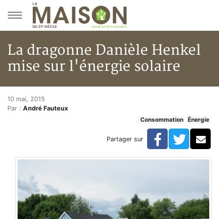
Aller au menu principal
Aller au contenu principal
La dragonne Danièle Henkel
mise sur l'énergie solaire
La dragonne Danièle Henkel mis
Accueil
10 mai, 2015
Par :
André Fauteux
Articles
Consommation
Énergie
Énergie
Chauffage
Facebook
Twitte
Co
Partager sur
La dragonne Danièle Henkel mise sur l'énergie solaire