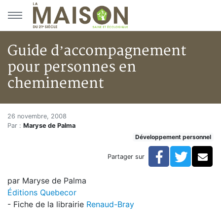
Aller au menu principal
Aller au contenu principal
Guide d’accompagnement
pour personnes en
cheminement
Guide d’accompagnement pou
Accueil
26 novembre, 2008
Par :
Maryse de Palma
Articles
Développement personnel
Développement personnel
Guide d’accompagnement pour personnes en chemin
Facebook
Twitte
Co
Partager sur
par Maryse de Palma
Éditions Quebecor
- Fiche de la librairie
Renaud-Bray