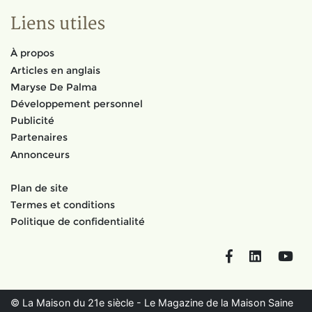
Liens utiles
À propos
Articles en anglais
Maryse De Palma
Développement personnel
Publicité
Partenaires
Annonceurs
Plan de site
Termes et conditions
Politique de confidentialité
Facebook
LinkedIn
You
© La Maison du 21e siècle - Le Magazine de la Maison Saine