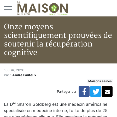
Aller au menu principal
Aller au contenu principal
Onze moyens
scientifiquement prouvées de
soutenir la récupération
cognitive
Onze moyens scientifiquement 
Accueil
10 juin, 2026
Par :
André Fauteux
Articles
Maisons saines
Maisons saines
Hypersensibilités environnementales
Facebook
Twitte
Co
Partager sur
Onze moyens scientifiquement prouvées de soutenir l
re
La D
Sharon Goldberg est une médecin américaine
spécialisée en médecine interne, forte de plus de 25
ans d'expérience clinique. Elle enseigne la médecine