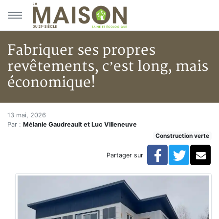
Aller au menu principal
Aller au contenu principal
Fabriquer ses propres
revêtements, c’est long, mais
économique!
Fabriquer ses propres revêtem
Accueil
13 mai, 2026
Par :
Mélanie Gaudreault et Luc Villeneuve
Articles
Construction verte
Construction verte
Enveloppe du bâtiment
Facebook
Twitte
Co
Partager sur
Fabriquer ses propres revêtements, c’est long, mais