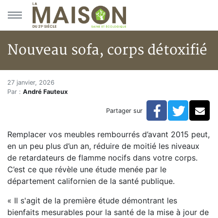
Aller au menu principal
Aller au contenu principal
Nouveau sofa, corps détoxifié
Nouveau sofa, corps détoxifié
Accueil
27 janvier, 2026
Par :
André Fauteux
Articles
Actualités
Facebook
Twitte
Co
Partager sur
Nouveau sofa, corps détoxifié
Remplacer vos meubles rembourrés d’avant 2015 peut,
en un peu plus d’un an, réduire de moitié les niveaux
de retardateurs de flamme nocifs dans votre corps.
C’est ce que révèle une étude menée par le
département californien de la santé publique.
« Il s'agit de la première étude démontrant les
bienfaits mesurables pour la santé de la mise à jour de