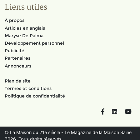
Liens utiles
À propos
Articles en anglais
Maryse De Palma
Développement personnel
Publicité
Partenaires
Annonceurs
Plan de site
Termes et conditions
Politique de confidentialité
Facebook
LinkedIn
You
© La Maison du 21e siècle - Le Magazine de la Maison Saine
2026. Tous droits réservés.