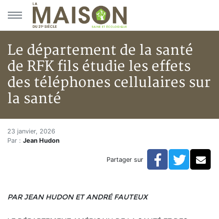
Aller au menu principal
Aller au contenu principal
Le département de la santé
de RFK fils étudie les effets
des téléphones cellulaires sur
la santé
Le département de la santé de R
Accueil
23 janvier, 2026
Par :
Jean Hudon
Articles
Actualités
Facebook
Twitte
Co
Partager sur
Le département de la santé de RFK fils étudie les effet
PAR JEAN HUDON ET ANDRÉ FAUTEUX