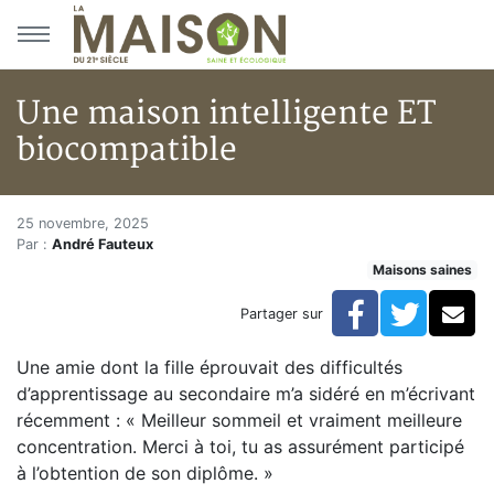
Aller au menu principal
Aller au contenu principal
Une maison intelligente ET
biocompatible
Une maison intelligente ET bi
Accueil
25 novembre, 2025
Par :
André Fauteux
Articles
Maisons saines
Maisons saines
Hypersensibilités environnementales
Facebook
Twitte
Co
Partager sur
Une maison intelligente ET biocompatible
Une amie dont la fille éprouvait des difficultés
d’apprentissage au secondaire m’a sidéré en m’écrivant
récemment : « Meilleur sommeil et vraiment meilleure
concentration. Merci à toi, tu as assurément participé
à l’obtention de son diplôme. »