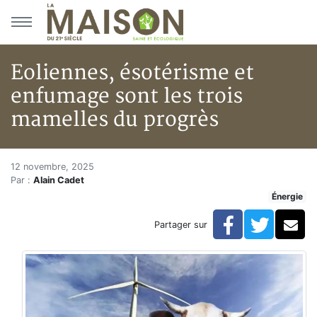
Aller au menu principal
Aller au contenu principal
Eoliennes, ésotérisme et
enfumage sont les trois
mamelles du progrès
Eoliennes, ésotérisme et enfum
Accueil
12 novembre, 2025
Par :
Alain Cadet
Articles
Énergie
Énergie
Chauffage
Facebook
Twitte
Co
Partager sur
Eoliennes, ésotérisme et enfumage sont les trois mam