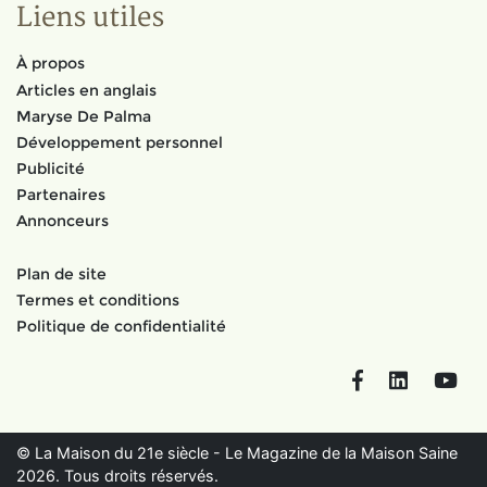
Liens utiles
À propos
Articles en anglais
Maryse De Palma
Développement personnel
Publicité
Partenaires
Annonceurs
Plan de site
Termes et conditions
Politique de confidentialité
Facebook
LinkedIn
You
© La Maison du 21e siècle - Le Magazine de la Maison Saine
2026. Tous droits réservés.