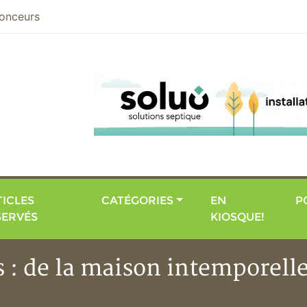
nier
onceurs
ICLES
CATÉGORIES
EN
P
SERVÉS
KIOSQUE!
s : de la maison intemporelle