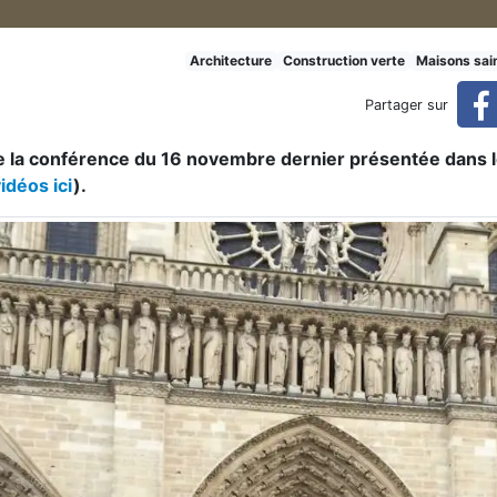
s : de la maison intemporelle
Architecture
Construction verte
Maisons sai
Partager sur
de la conférence du 16 novembre dernier présentée dans 
le à la maison du futur (réservé)
idéos ici
).