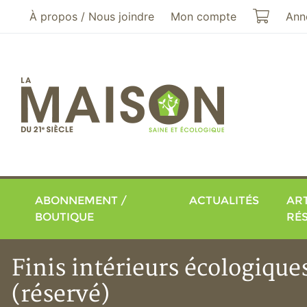
Aller au menu principal
Aller au contenu principal
Mon pa
À propos / Nous joindre
Mon compte
Ann
ABONNEMENT /
ACTUALITÉS
ART
BOUTIQUE
RÉ
Finis intérieurs écologique
(réservé)