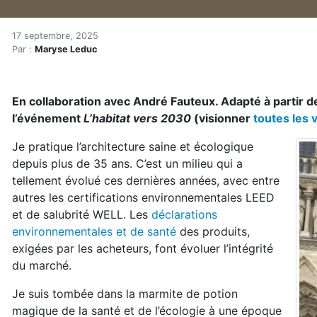
Finis intérieurs écologique
Accueil
17 septembre, 2025
Par :
Maryse Leduc
Articles
Maisons saines
Hypersensibilités environnementales
En collaboration avec André Fauteux. Adapté à partir 
Finis intérieurs écologiques : de la maison intemporel
l’événement
L’habitat vers 2030
(visionner
toutes les v
Je pratique l’architecture saine et écologique
depuis plus de 35 ans. C’est un milieu qui a
tellement évolué ces dernières années, avec entre
autres les certifications environnementales LEED
et de salubrité WELL. Les
déclarations
environnementales et de santé
des produits,
exigées par les acheteurs, font évoluer l’intégrité
du marché.
Je suis tombée dans la marmite de potion
magique de la santé et de l’écologie à une époque