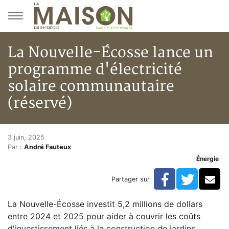
Aller au menu principal
Aller au contenu principal
La Nouvelle-Écosse lance un
programme d'électricité
solaire communautaire
(réservé)
La Nouvelle-Écosse lance un p
Accueil
3 juin, 2025
Par :
André Fauteux
Articles
Énergie
Énergie
Chauffage
Facebook
Twitte
Co
Partager sur
La Nouvelle-Écosse lance un programme d'électricité
La Nouvelle-Écosse investit 5,2 millions de dollars
entre 2024 et 2025 pour aider à couvrir les coûts
d'investissement liés à la construction de jardins