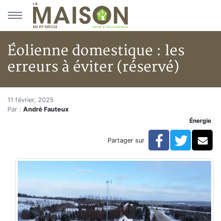
Aller au menu principal
Aller au contenu principal
Éolienne domestique : les
erreurs à éviter (réservé)
Éolienne domestique : les erreu
Accueil
11 février, 2025
Par :
André Fauteux
Articles
Énergie
Énergie
Chauffage
Facebook
Twitte
Co
Partager sur
Éolienne domestique : les erreurs à éviter (réservé)