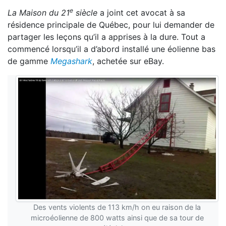
e
La Maison du 21
siècle
a joint cet avocat à sa
résidence principale de Québec, pour lui demander de
partager les leçons qu’il a apprises à la dure. Tout a
commencé lorsqu’il a d’abord installé une éolienne bas
de gamme
Megashark
, achetée sur eBay.
Des vents violents de 113 km/h on eu raison de la
microéolienne de 800 watts ainsi que de sa tour de