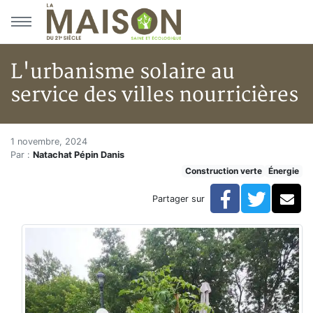
Aller au menu principal
Aller au contenu principal
L'urbanisme solaire au
service des villes nourricières
L'urbanisme solaire au service 
Accueil
1 novembre, 2024
Par :
Natachat Pépin Danis
Articles
Construction verte
Énergie
Construction verte
Enveloppe du bâtiment
Facebook
Twitte
Co
Partager sur
L'urbanisme solaire au service des villes nourricières