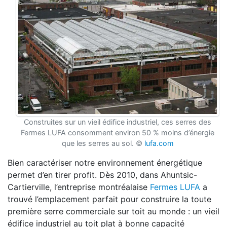
Construites sur un vieil édifice industriel, ces serres des
Fermes LUFA consomment environ 50 % moins d’énergie
que les serres au sol. ©
lufa.com
Bien caractériser notre environnement énergétique
permet d’en tirer profit. Dès 2010, dans Ahuntsic-
Cartierville, l’entreprise montréalaise
Fermes LUFA
a
trouvé l’emplacement parfait pour construire la toute
première serre commerciale sur toit au monde : un vieil
édifice industriel au toit plat à bonne capacité