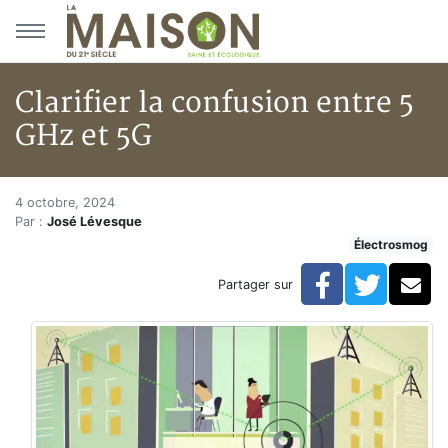
Aller au menu principal
Aller au contenu principal
Clarifier la confusion entre 5
GHz et 5G
Clarifier la confusion entre 5 
Accueil
4 octobre, 2024
Par :
José Lévesque
Articles
Électrosmog
Actualités
Clarifier la confusion entre 5 GHz et 5G
Facebook
Twitte
Co
Partager sur