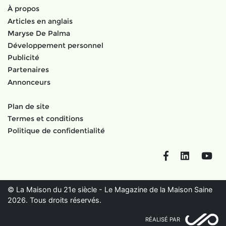
À propos
Articles en anglais
Maryse De Palma
Développement personnel
Publicité
Partenaires
Annonceurs
Plan de site
Termes et conditions
Politique de confidentialité
Facebook
LinkedIn
You
© La Maison du 21e siècle - Le Magazine de la Maison Saine
2026. Tous droits réservés.
RÉALISÉ PAR