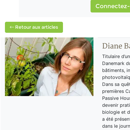
Connectez-
Retour aux articles
Diane B
Titulaire d’u
Danemark du 
bâtiments, in
photovoltaïqu
Dans sa quêt
premières Ca
Passive Hous
devenir prati
biologie et 
a été présen
dans le journ