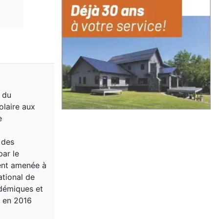
́ du
olaire aux
e
 des
par le
ment amenée à
ational de
adémiques et
u en 2016