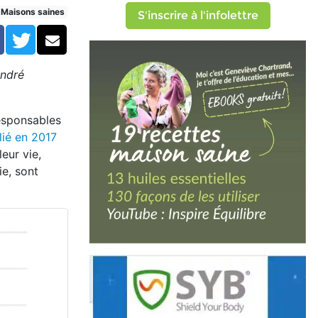
Maisons saines
S'inscrire à l'infolettre
Facebook
Twitter
Courriel
André
responsables
lié en 2017
eur vie,
ie, sont