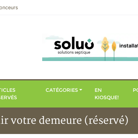
nier
onceurs
ICLES
CATÉGORIES
EN
P
SERVÉS
KIOSQUE!
nir votre demeure (réservé)