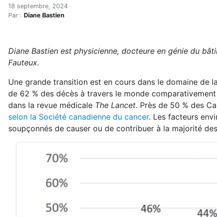
Treize priorités pour assai
Accueil
18 septembre, 2024
Par :
Diane Bastien
Articles
Maisons saines
Hypersensibilités environnementales
Diane Bastien est physicienne, docteure en génie du bâti
Treize priorités pour assainir votre demeure (réservé)
Fauteux.
Une grande transition est en cours dans le domaine de la
de 62 % des décès à travers le monde comparativement à
dans la revue médicale
The Lancet
. Près de 50 % des Ca
selon la Société canadienne du cancer
. Les facteurs env
soupçonnés de causer ou de contribuer à la majorité des