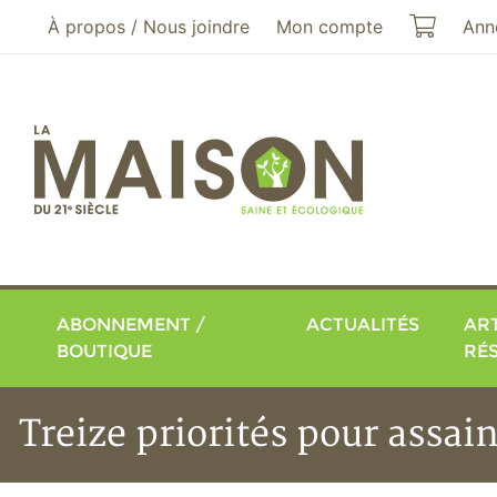
Aller au menu principal
Aller au contenu principal
Mon pa
À propos / Nous joindre
Mon compte
Ann
ABONNEMENT /
ACTUALITÉS
ART
BOUTIQUE
RÉ
Treize priorités pour assai