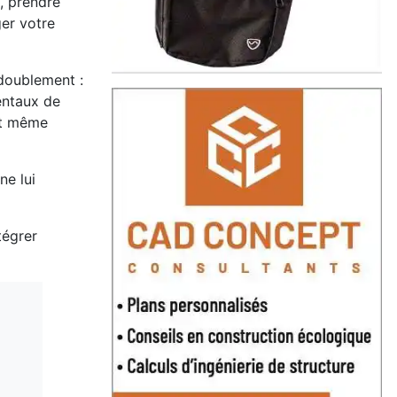
e, prendre
ger votre
 doublement :
entaux de
ut même
ne lui
tégrer