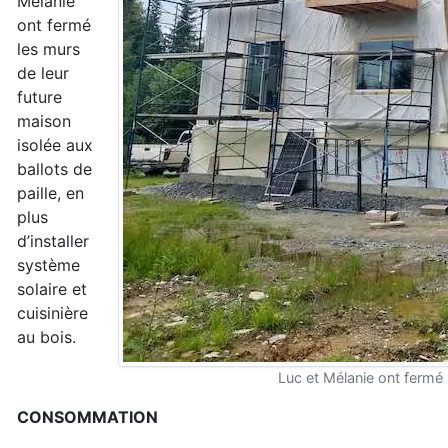
Mélanie
ont fermé
les murs
de leur
future
maison
isolée aux
ballots de
paille, en
plus
d’installer
système
solaire et
cuisinière
au bois.
Luc et Mélanie ont fermé l
CONSOMMATION