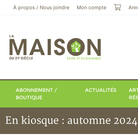
Aller au menu principal
Aller au contenu principal
Mon pa
À propos / Nous joindre
Mon compte
Ann
ABONNEMENT /
ACTUALITÉS
ART
BOUTIQUE
RÉ
En kiosque : automne 2024