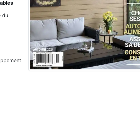
dables
e du
loppement