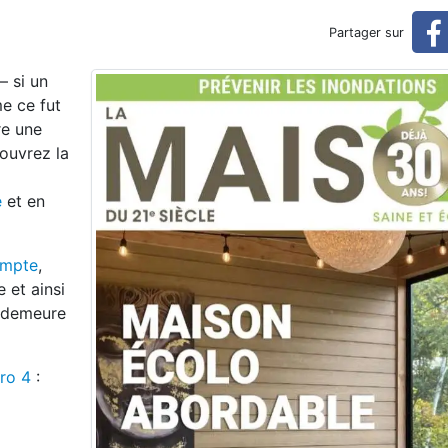
 (maison écologique abordab
Partager sur
– si un
dable)
e ce fut
re une
ouvrez la
e
et en
ompte
,
 et ainsi
r demeure
ro 4
: