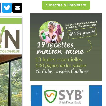
le)
S'inscrire à l'infolettre
Facebook
Twitter
Courriel