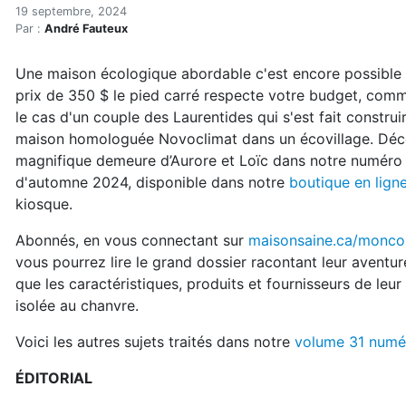
En kiosque : automne 2024
Accueil
19 septembre, 2024
Par :
André Fauteux
Articles
Actualités
Une maison écologique abordable c'est encore possible 
En kiosque : automne 2024 (maison écologique abor
prix de 350 $ le pied carré respecte votre budget, comm
le cas d'un couple des Laurentides qui s'est fait construi
maison homologuée Novoclimat dans un écovillage. Déc
magnifique demeure d’Aurore et Loïc dans notre numéro
d'automne 2024, disponible dans notre
boutique en lign
kiosque.
Abonnés, en vous connectant sur
maisonsaine.ca/monc
vous pourrez lire le grand dossier racontant leur aventure
que les caractéristiques, produits et fournisseurs de leu
isolée au chanvre.
Voici les autres sujets traités dans notre
volume 31 numé
ÉDITORIAL