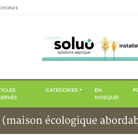
nier
onceurs
ICLES
CATÉGORIES
EN
P
SERVÉS
KIOSQUE!
 (maison écologique abordab