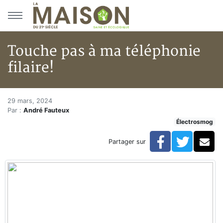
Aller au menu principal
Aller au contenu principal
Touche pas à ma téléphonie
filaire!
Touche pas à ma téléphonie fil
Accueil
29 mars, 2024
Par :
André Fauteux
Articles
Électrosmog
Actualités
Touche pas à ma téléphonie filaire!
Facebook
Twitte
Co
Partager sur