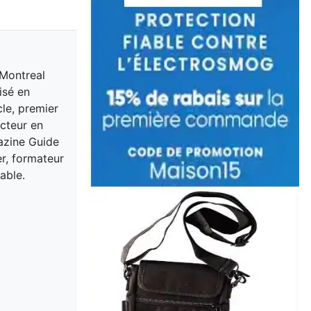
 Montreal
isé en
cle, premier
acteur en
gazine Guide
er, formateur
able.