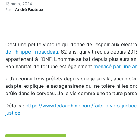
L’expulsion d’un électrohyp
Accueil
13 mars, 2024
Par :
André Fauteux
Articles
Actualités
L’expulsion d’un électrohypersensible refusée par la ju
C’est une petite victoire qui donne de l’espoir aux élect
de Philippe Tribaudeau
, 62 ans, qui vit reclus depuis 201
appartenant à l’ONF. L’homme se bat depuis plusieurs ann
Son habitat de fortune est également
menacé par une an
« J’ai connu trois préfets depuis que je suis là, aucun d’e
adapté, explique le sexagénairene qui ne tolère ni les on
brûle dans le cerveau. Je le vis comme une torture pers
Détails :
https://www.ledauphine.com/faits-divers-justic
justice