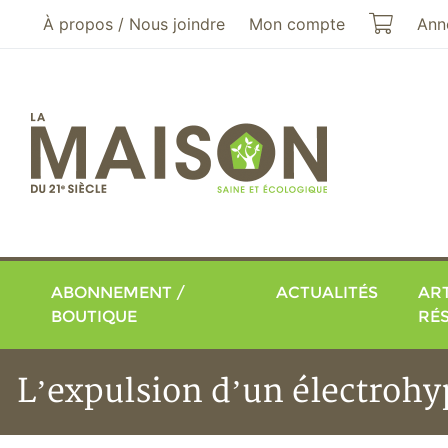
Aller au menu principal
Aller au contenu principal
Mon pa
À propos / Nous joindre
Mon compte
Ann
ABONNEMENT /
ACTUALITÉS
ART
BOUTIQUE
RÉ
L’expulsion d’un électrohyp