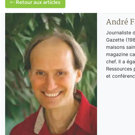
Retour aux articles
André F
Journaliste 
Gazette (198
maisons sain
magazine can
chef. Il a é
Ressources p
et conférenc