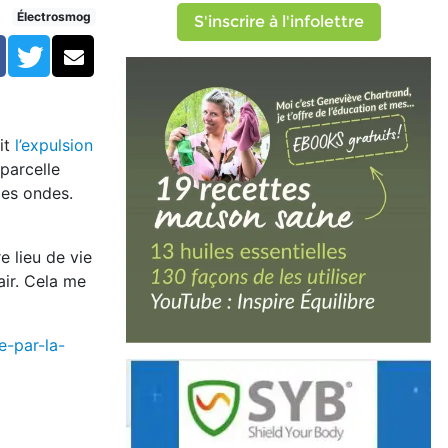
stice
Électrosmog
S'inscrire à l'infolettre
Facebook
Twitter
Courriel
it
l’expulsion
 parcelle
des ondes.
e lieu de vie
air. Cela me
e-par-la-