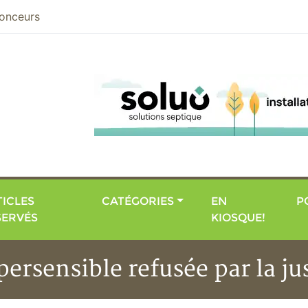
nier
onceurs
ICLES
CATÉGORIES
EN
P
SERVÉS
KIOSQUE!
ersensible refusée par la ju