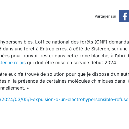
ersensible refusée par la ju
Partager sur
stice
rohypersensibles. L’office national des forêts (ONF) demanda
5 dans une forêt à Entrepierres, à côté de Sisteron, sur une
ées pour pouvoir rester dans cette zone blanche, à l’abri 
tenne relais
qui doit être mise en service début 2024.
ntre eux n’a trouvé de solution pour que je dispose d’un autr
des ni la présence de certaines molécules chimiques dans l’
onnellement. »
e/2024/03/05/l-expulsion-d-un-electrohypersensible-refuse