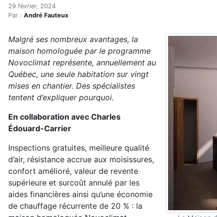
Pourquoi y a-t-il aussi pe
Accueil
29 février, 2024
Par :
André Fauteux
Articles
Actualités
Malgré ses nombreux avantages, la
Pourquoi y a-t-il aussi peu d’habitations homologuée
maison homologuée par le programme
Novoclimat représente, annuellement au
Québec, une seule habitation sur vingt
mises en chantier. Des spécialistes
tentent d’expliquer pourquoi.
En collaboration avec Charles
Édouard-Carrier
Inspections gratuites, meilleure qualité
d’air, résistance accrue aux moisissures,
confort amélioré, valeur de revente
supérieure et surcoût annulé par les
aides financières ainsi qu’une économie
de chauffage récurrente de 20 % : la