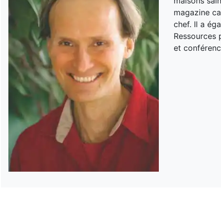
maisons sain
magazine can
chef. Il a é
Ressources p
et conférenc