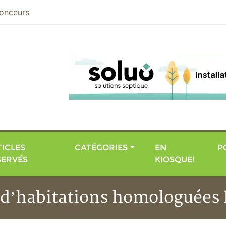
nier
onceurs
ICLES
CATÉGORIES
EN
P
SERVÉS
KIOSQUE!
u d’habitations homologuées