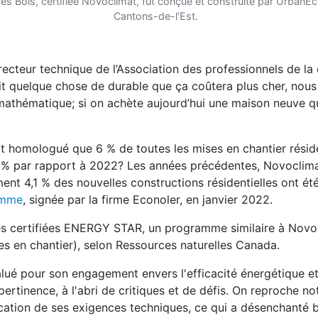
s Bois, certifiée Novoclimat, fut conçue et construite par UrbanÉc
Cantons-de-l’Est.
recteur technique de l’Association des professionnels de la
it quelque chose de durable que ça coûtera plus cher, nous d
 mathématique; si on achète aujourd’hui une maison neuve qu
 homologué que 6 % de toutes les mises en chantier réside
2 % par rapport à 2022? Les années précédentes, Novoclima
ent 4,1 % des nouvelles constructions résidentielles ont ét
amme
, signée par la firme Econoler, en janvier 2022.
ves certifiées ENERGY STAR, un programme similaire à Novo
ses en chantier), selon Ressources naturelles Canada.
ué pour son engagement envers l'efficacité énergétique et 
sa pertinence, à l'abri de critiques et de défis. On reproche
lication de ses exigences techniques, ce qui a désenchanté 