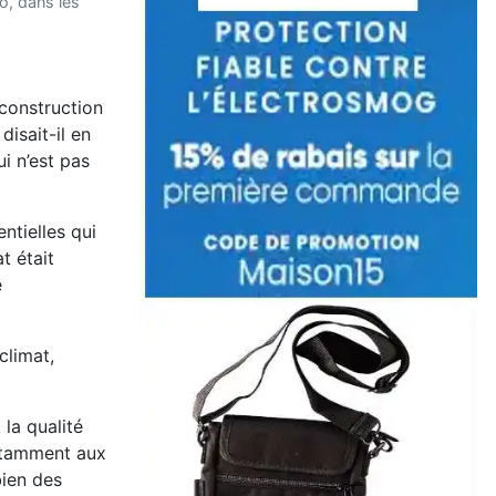
o, dans les
 construction
isait-il en
i n’est pas
ntielles qui
t était
é
climat,
la qualité
 notamment aux
bien des