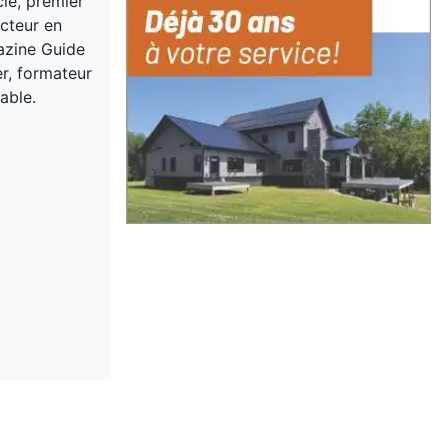
cle, premier
acteur en
gazine Guide
er, formateur
able.