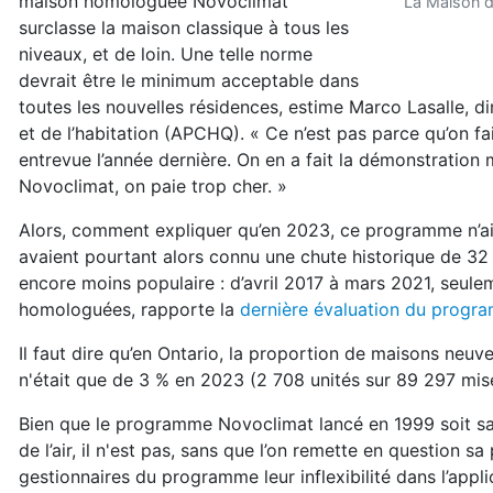
maison homologuée Novoclimat
La Maison de
surclasse la maison classique à tous les
niveaux, et de loin. Une telle norme
devrait être le minimum acceptable dans
toutes les nouvelles résidences, estime Marco Lasalle, di
et de l’habitation (APCHQ). « Ce n’est pas parce qu’on fa
entrevue l’année dernière. On en a fait la démonstration
Novoclimat, on paie trop cher. »
Alors, comment expliquer qu’en 2023, ce programme n’ait
avaient pourtant alors connu une chute historique de 3
encore moins populaire : d’avril 2017 à mars 2021, seulem
homologuées, rapporte la
dernière évaluation du progr
Il faut dire qu’en Ontario, la proportion de maisons neu
n'était que de 3 % en 2023 (2 708 unités sur 89 297 mi
Bien que le programme Novoclimat lancé en 1999 soit sal
de l’air, il n'est pas, sans que l’on remette en question 
gestionnaires du programme leur inflexibilité dans l’app