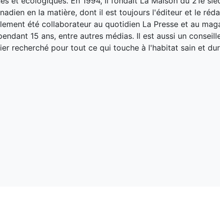
es et écologiques. En 1994, il fondait La Maison du 21e siè
adien en la matière, dont il est toujours l'éditeur et le réd
galement été collaborateur au quotidien La Presse et au ma
endant 15 ans, entre autres médias. Il est aussi un conseill
ier recherché pour tout ce qui touche à l'habitat sain et dur