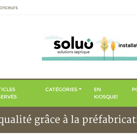
nier
onceurs
ICLES
CATÉGORIES
EN
P
SERVÉS
KIOSQUE!
ualité grâce à la préfabrica