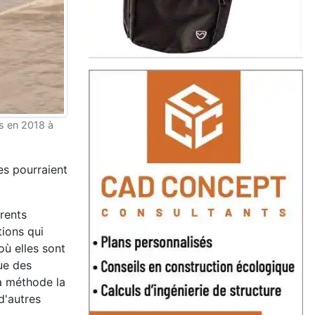
s en 2018 à
es pourraient
rents
tions qui
où elles sont
que des
la méthode la
d'autres