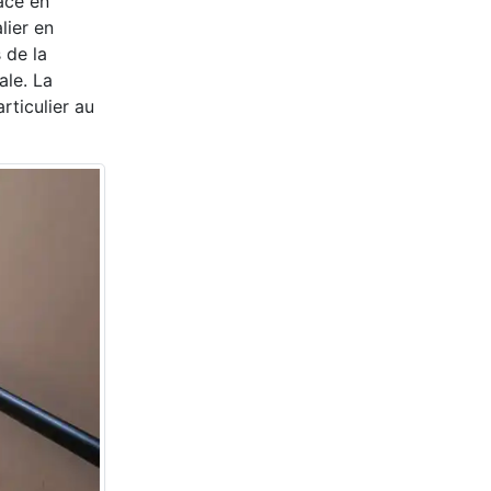
ace en
lier en
 de la
ale. La
rticulier au