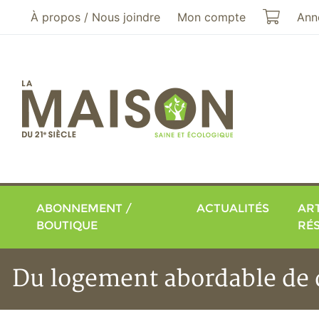
Aller au menu principal
Aller au contenu principal
Mon pa
À propos / Nous joindre
Mon compte
Ann
ABONNEMENT /
ACTUALITÉS
ART
BOUTIQUE
RÉ
Du logement abordable de q