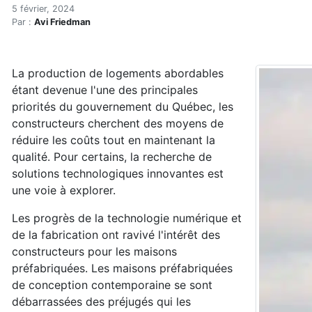
Du logement abordable de q
Accueil
5 février, 2024
Par :
Avi Friedman
Articles
Construction verte
Enveloppe du bâtiment
La production de logements abordables
Du logement abordable de qualité grâce à la préfabri
étant devenue l'une des principales
priorités du gouvernement du Québec, les
constructeurs cherchent des moyens de
réduire les coûts tout en maintenant la
qualité. Pour certains, la recherche de
solutions technologiques innovantes est
une voie à explorer.
Les progrès de la technologie numérique et
de la fabrication ont ravivé l'intérêt des
constructeurs pour les maisons
préfabriquées. Les maisons préfabriquées
de conception contemporaine se sont
débarrassées des préjugés qui les