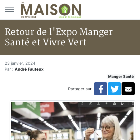
Aller au menu principal
Aller au contenu principal
Retour de l'Expo Manger
Santé et Vivre Vert
Retour de l'Expo Manger Santé 
Accueil
23 janvier, 2024
Par :
André Fauteux
Articles
Manger Santé
Manger Santé
Retour de l'Expo Manger Santé et Vivre Vert
Facebook
Twitte
Co
Partager sur