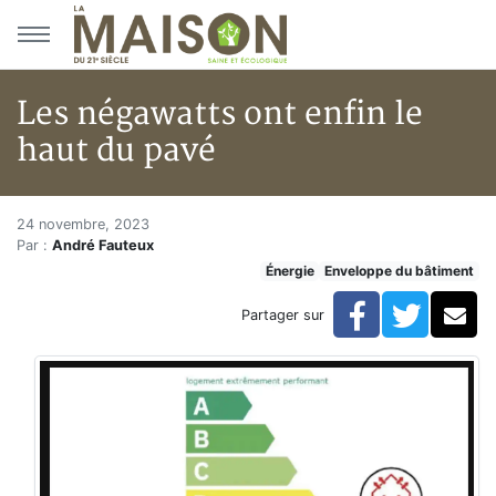
Aller au menu principal
Aller au contenu principal
Les négawatts ont enfin le
haut du pavé
Les négawatts ont enfin le hau
Accueil
24 novembre, 2023
Par :
André Fauteux
Articles
Énergie
Enveloppe du bâtiment
Énergie
Chauffage
Facebook
Twitte
Co
Partager sur
Les négawatts ont enfin le haut du pavé