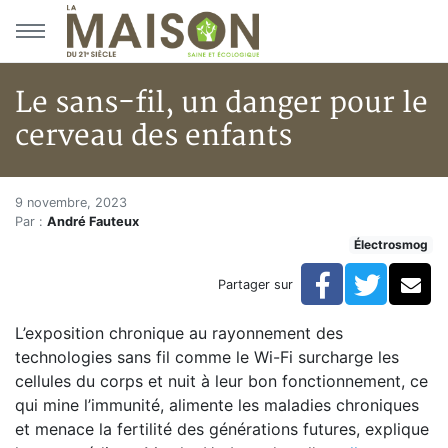
Aller au menu principal
Aller au contenu principal
Le sans-fil, un danger pour le
cerveau des enfants
Le sans-fil, un danger pour le 
Accueil
9 novembre, 2023
Par :
André Fauteux
Articles
Électrosmog
Actualités
Le sans-fil, un danger pour le cerveau des enfants
Facebook
Twitte
Co
Partager sur
L’exposition chronique au rayonnement des
technologies sans fil comme le Wi-Fi surcharge les
cellules du corps et nuit à leur bon fonctionnement, ce
qui mine l’immunité, alimente les maladies chroniques
et menace la fertilité des générations futures, explique