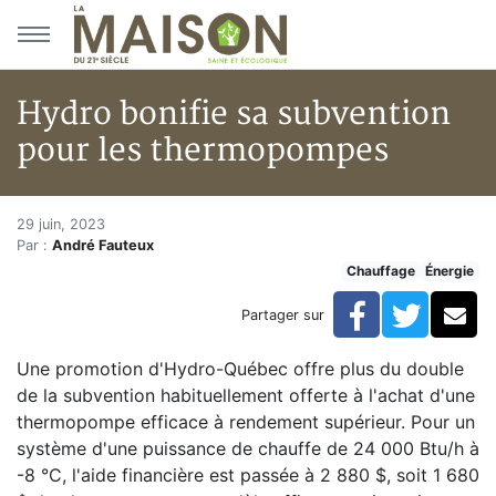
Aller au menu principal
Aller au contenu principal
Hydro bonifie sa subvention
pour les thermopompes
Hydro bonifie sa subvention 
Accueil
29 juin, 2023
Par :
André Fauteux
Articles
Chauffage
Énergie
Énergie
Chauffage
Facebook
Twitte
Co
Partager sur
Hydro bonifie sa subvention pour les thermopompes
Une promotion d'Hydro-Québec offre plus du double
de la subvention habituellement offerte à l'achat d'une
thermopompe efficace à rendement supérieur. Pour un
système d'une puissance de chauffe de 24 000 Btu/h à
-8 °C, l'aide financière est passée à 2 880 $, soit 1 680