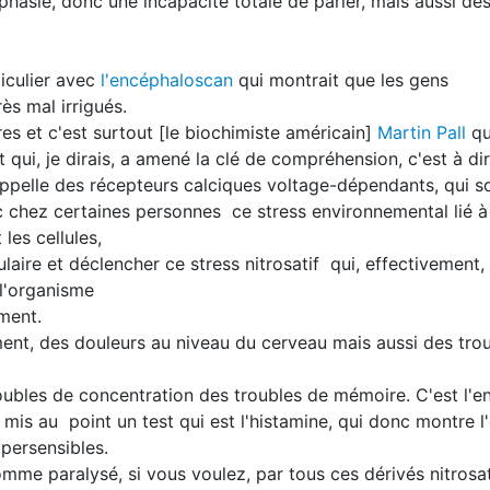
phasie, donc une incapacité totale de parler, mais aussi d
iculier avec
l'encéphaloscan
qui montrait que les gens
ès mal irrigués.
tres et c'est surtout [le biochimiste américain]
Martin Pall
qu
et qui, je dirais, a amené la clé de compréhension, c'est à d
ppelle des récepteurs calciques voltage-dépendants, qui s
chez certaines personnes ce stress environnemental lié à
es cellules,
laire et déclencher ce stress nitrosatif qui, effectivement,
l'organisme
ement.
ent, des douleurs au niveau du cerveau mais aussi des tro
troubles de concentration des troubles de mémoire. C'est l'
mis au point un test qui est l'histamine, qui donc montre l'
persensibles.
mme paralysé, si vous voulez, par tous ces dérivés nitrosati