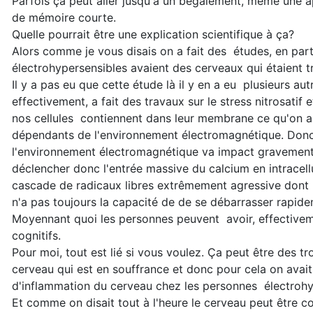
Parfois ça peut aller jusqu'à un bégaiement, même une a
de mémoire courte.
Quelle pourrait être une explication scientifique à ça?
Alors comme je vous disais on a fait des études, en part
électrohypersensibles avaient des cerveaux qui étaient tr
Il y a pas eu que cette étude là il y en a eu plusieurs au
effectivement, a fait des travaux sur le stress nitrosatif 
nos cellules contiennent dans leur membrane ce qu'on a
dépendants de l'environnement électromagnétique. Donc 
l'environnement électromagnétique va impact gravement l
déclencher donc l'entrée massive du calcium en intracellu
cascade de radicaux libres extrêmement agressive dont 
n'a pas toujours la capacité de de se débarrasser rapid
Moyennant quoi les personnes peuvent avoir, effectivem
cognitifs.
Pour moi, tout est lié si vous voulez. Ça peut être des 
cerveau qui est en souffrance et donc pour cela on avait 
d'inflammation du cerveau chez les personnes électrohy
Et comme on disait tout à l'heure le cerveau peut être co