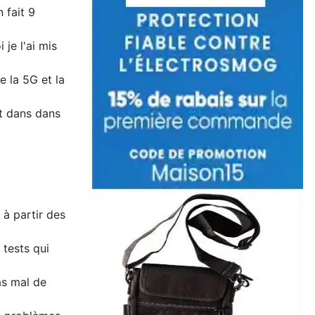
 fait 9
je l'ai mis
e la 5G et la
t dans dans
 à partir des
 tests qui
as mal de