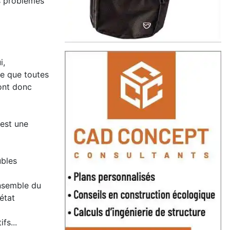
es problèmes
i,
ire que toutes
ont donc
 est une
ubles
ensemble du
état
fs...