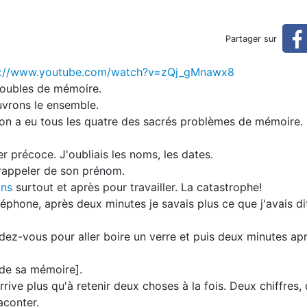
Partager sur
s://www.youtube.com/watch?v=zQj_gMnawx8
roubles de mémoire.
uvrons le ensemble.
: on a eu tous les quatre des sacrés problèmes de mémoire.
er précoce. J'oubliais les noms, les dates.
 rappeler de son prénom.
ons
surtout et après pour travailler. La catastrophe!
éléphone, après deux minutes je savais plus ce que j'avais d
ez-vous pour aller boire un verre et puis deux minutes aprè
de sa mémoire].
rrive plus qu'à retenir deux choses à la fois. Deux chiffres,
aconter.