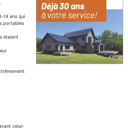
.
3-14 ans qui
es portables
s étaient
leur
 extrêmement
avant celui-