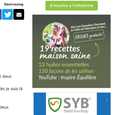
Électrosmog
S'inscrire à l'infolettre
Facebook
Twitter
Courriel
it deux
s je suis là
 deux