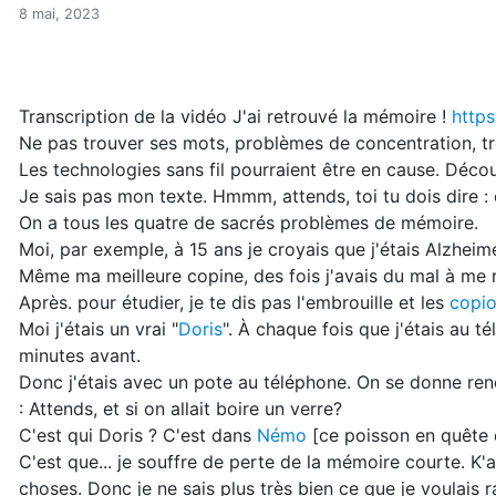
J'ai retrouvé la mémoire!
Accueil
8 mai, 2023
Articles
Électrosmog
J'ai retrouvé la mémoire!
Transcription de la vidéo J'ai retrouvé la mémoire !
http
Ne pas trouver ses mots, problèmes de concentration, t
Les technologies sans fil pourraient être en cause. Déco
Je sais pas mon texte. Hmmm, attends, toi tu dois dire 
On a tous les quatre de sacrés problèmes de mémoire.
Moi, par exemple, à 15 ans je croyais que j'étais Alzheim
Même ma meilleure copine, des fois j'avais du mal à me
Après. pour étudier, je te dis pas l'embrouille et les
copi
Moi j'étais un vrai "
Doris
". À chaque fois que j'étais au t
minutes avant.
Donc j'étais avec un pote au téléphone. On se donne rend
: Attends, et si on allait boire un verre?
C'est qui Doris ? C'est dans
Némo
[ce poisson en quête 
C'est que... je souffre de perte de la mémoire courte. K'a
choses. Donc je ne sais plus très bien ce que je voulais r