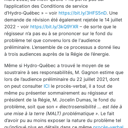
l’application des Conditions de service
d’Hydro‑Québec » – voir
https://bit.ly/3HFS5nD
. Une
demande de révision été également rejetée le 14 juillet
2022 - voir
https://bit.ly/3kQ9YXR
– de sorte que le
régisseur n’a pas eu à se prononcer sur le fond du
problème tel que convenu lors de l'audience
préliminaire. L’ensemble de ce processus a donné lieu
à trois audiences auprès de la Régie de l’énergie.
Même si Hydro-Québec a trouvé le moyen de se
soustraire à ses responsabilités, M. Gagnon estime que
lors de l’audience préliminaire du 22 juillet 2021, dont
on peut consulter
ICI
le procès-verbal, il a tout de
même pu présenter sommairement au régisseur et
président de la Régie, M. Jocelin Dumas, le fond du
problème, soit que son
« é
lectrosensibilit
é … est liée à
une mise à
la terre (MALT) probl
ématique »
. Le fait
d’avoir pu au moins exposer la nature du problème tel
qu’indiqué plus en détails dans ce même
procès-verbal