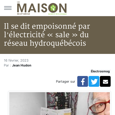
Aller au menu principal
Aller au contenu principal
Il se dit empoisonné par
l’électricité « sale » du
réseau hydroquébécois
Il se dit empoisonné par l’élec
Accueil
16 février, 2023
Par :
Jean Hudon
Articles
Électrosmog
Actualités
Il se dit empoisonné par l’électricité « sale » du rés
Facebook
Twitte
Co
Partager sur