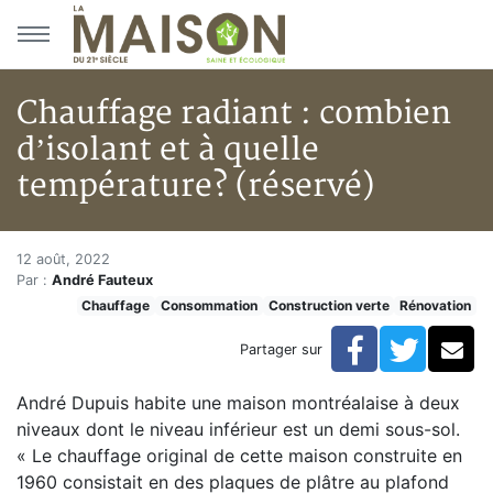
Aller au menu principal
Aller au contenu principal
Chauffage radiant : combien
d’isolant et à quelle
température? (réservé)
Chauffage radiant : combien d’
Accueil
12 août, 2022
Par :
André Fauteux
Articles
Chauffage
Consommation
Construction verte
Rénovation
Construction verte
Enveloppe du bâtiment
Facebook
Twitte
Co
Partager sur
Chauffage radiant : combien d’isolant et à quelle tem
André Dupuis habite une maison montréalaise à deux
niveaux dont le niveau inférieur est un demi sous-sol.
« Le chauffage original de cette maison construite en
1960 consistait en des plaques de plâtre au plafond