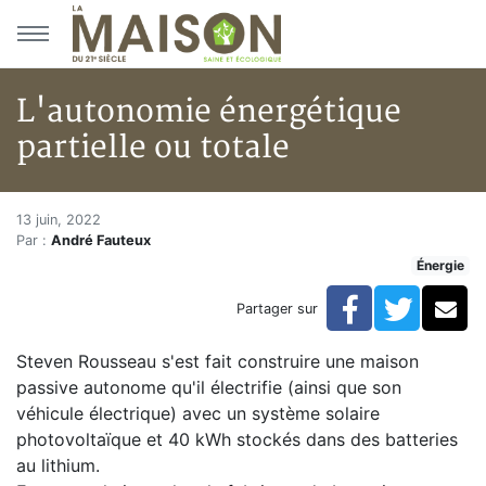
Aller au menu principal
Aller au contenu principal
L'autonomie énergétique
partielle ou totale
L'autonomie énergétique partie
Accueil
13 juin, 2022
Par :
André Fauteux
Articles
Énergie
Énergie
Chauffage
Facebook
Twitte
Co
Partager sur
L'autonomie énergétique partielle ou totale
Steven Rousseau s'est fait construire une maison
passive autonome qu'il électrifie (ainsi que son
véhicule électrique) avec un système solaire
photovoltaïque et 40 kWh stockés dans des batteries
au lithium.