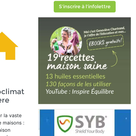
S'inscrire à l'infolettre
climat
ère
r la vaste
e maisons :
aison