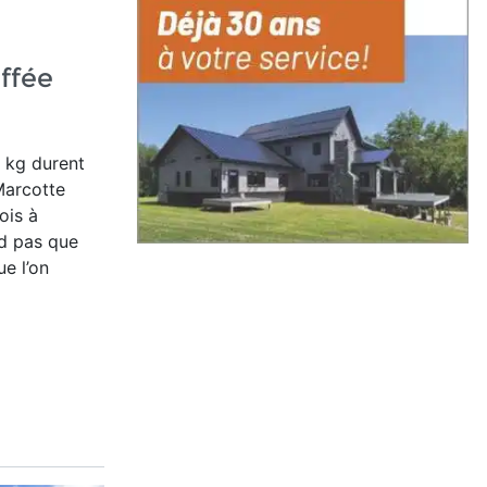
ffée
0 kg durent
Marcotte
ois à
nd pas que
ue l’on