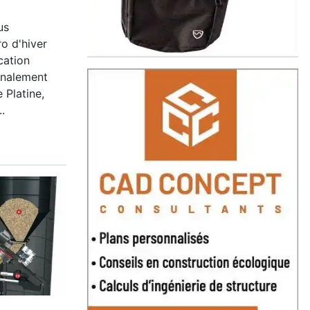
us
o d'hiver
cation
finalement
 Platine,
.