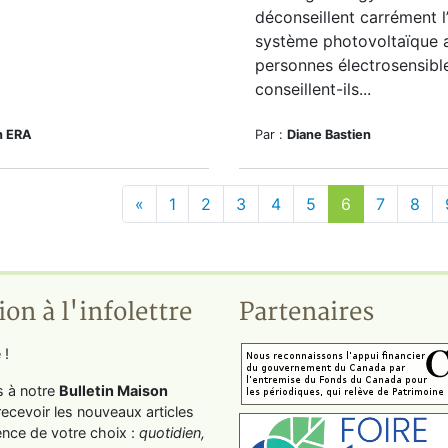
déconseillent carrément l
système photovoltaïque 
personnes électrosensible
conseillent-ils...
n ERA
Par :
Diane Bastien
«
1
2
3
4
5
6
7
8
ion à l'infolettre
Partenaires
 !
s à notre
Bulletin Maison
recevoir les nouveaux articles
ence de votre choix :
quotidien,