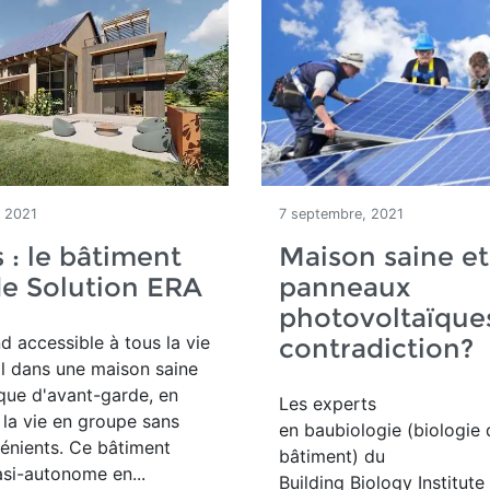
, 2021
7 septembre, 2021
s : le bâtiment
Maison saine et
de Solution ERA
panneaux
photovoltaïques
nd accessible à tous la vie
contradiction?
ail dans une maison saine
que d'avant-garde, en
Les experts
la vie en groupe sans
en baubiologie (biologie 
énients. Ce bâtiment
bâtiment) du
asi-autonome en...
Building Biology Institute