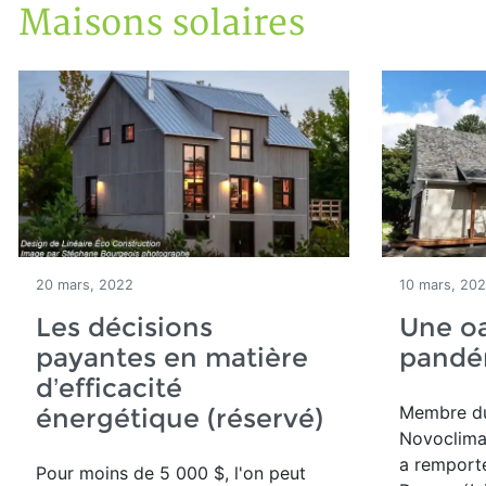
Maisons solaires
Accueil
Articles
Maisons solaires
20 mars, 2022
10 mars, 20
Les décisions
Une oa
payantes en matière
pandém
d’efficacité
Membre du
énergétique (réservé)
Novoclimat
a
remporté
Pour moins de 5 000 $, l'on peut