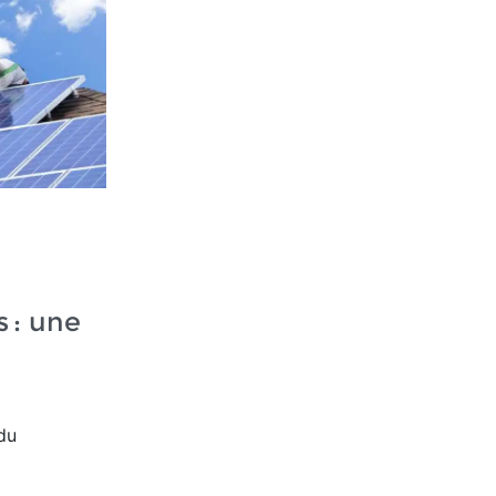
 : une
du