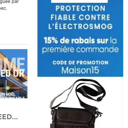
guée par
ec.
ED...