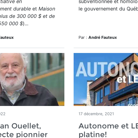
itiative en
subventionnée et homolo
ment durable
et
Maison
le gouvernement du Québ
plus de 300 000 $ et de
550 000 $
)...
Fauteux
Par :
André Fauteux
022
17 décembre, 2021
ian Ouellet,
Autonome et LE
ecte pionnier
platine!