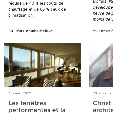
Domus (
In
réduire de 40 % les coûts de
développe
chauffage et de 65 % ceux de
neuve de 
climatisation.
moins de 
Par :
Marc-Antoine Meilleur
Par :
André 
4 février, 2022
28 janvier, 2
Les fenêtres
Christ
performantes et la
archit