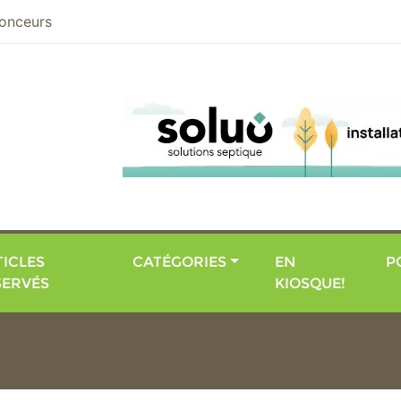
nier
onceurs
ICLES
CATÉGORIES
EN
P
SERVÉS
KIOSQUE!